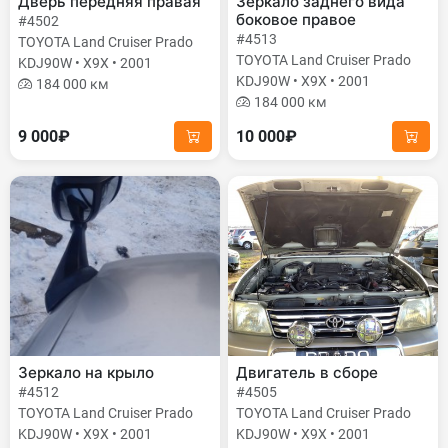
Дверь передняя правая
Зеркало заднего вида
боковое правое
#4502
#4513
TOYOTA Land Cruiser Prado
TOYOTA Land Cruiser Prado
KDJ90W • X9X • 2001
KDJ90W • X9X • 2001
184 000 км
184 000 км
9 000₽
10 000₽
Зеркало на крыло
Двигатель в сборе
#4512
#4505
TOYOTA Land Cruiser Prado
TOYOTA Land Cruiser Prado
KDJ90W • X9X • 2001
KDJ90W • X9X • 2001