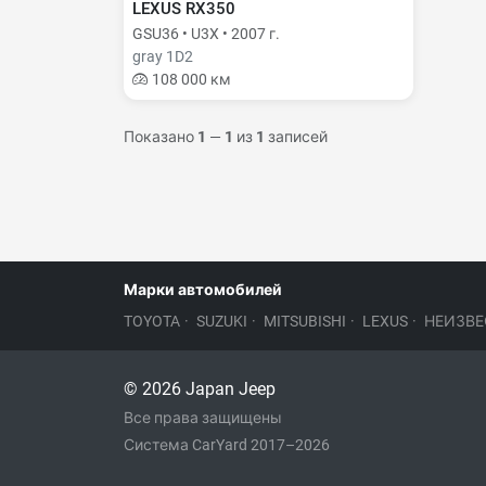
LEXUS RX350
GSU36 • U3X • 2007 г.
gray 1D2
108 000 км
Показано
1
—
1
из
1
записей
Марки автомобилей
TOYOTA
·
SUZUKI
·
MITSUBISHI
·
LEXUS
·
НЕИЗВЕ
© 2026 Japan Jeep
Все права защищены
Система CarYard 2017–2026