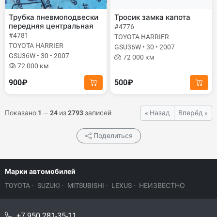
Трубка пневмоподвески
Тросик замка капота
передняя центральная
#4776
#4781
TOYOTA HARRIER
TOYOTA HARRIER
GSU36W • 30 • 2007
GSU36W • 30 • 2007
72 000 км
72 000 км
900₽
500₽
Показано
1
—
24
из
2793
записей
« Назад
Вперёд »
Поделиться
Марки автомобилей
TOYOTA
·
SUZUKI
·
MITSUBISHI
·
LEXUS
·
НЕИЗВЕСТНО
+7 950 281-35-11