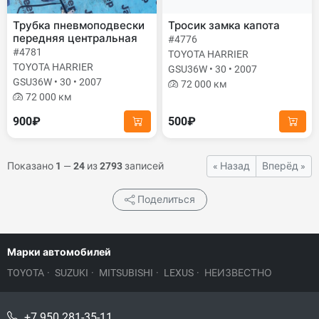
Трубка пневмоподвески
Тросик замка капота
передняя центральная
#4776
#4781
TOYOTA HARRIER
TOYOTA HARRIER
GSU36W • 30 • 2007
GSU36W • 30 • 2007
72 000 км
72 000 км
900₽
500₽
Показано
1
—
24
из
2793
записей
« Назад
Вперёд »
Поделиться
Марки автомобилей
TOYOTA
·
SUZUKI
·
MITSUBISHI
·
LEXUS
·
НЕИЗВЕСТНО
+7 950 281-35-11