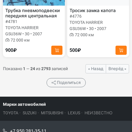
Трубка пневмоподвески
Тросик замка капота
передняя центральная
#4776
#4781
TOYOTA HARRIER
TOYOTA HARRIER
GSU36W • 30 • 2007
GSU36W • 30 • 2007
72 000 км
72 000 км
900₽
500₽
Показано
1
—
24
из
2793
записей
« Назад
Вперёд »
Поделиться
Марки автомобилей
TOYOTA
·
SUZUKI
·
MITSUBISHI
·
LEXUS
·
НЕИЗВЕСТНО
+7 950 281-35-11