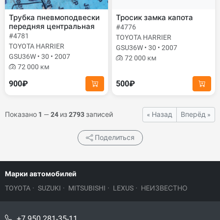
Трубка пневмоподвески
Тросик замка капота
передняя центральная
#4776
#4781
TOYOTA HARRIER
TOYOTA HARRIER
GSU36W • 30 • 2007
GSU36W • 30 • 2007
72 000 км
72 000 км
900₽
500₽
Показано
1
—
24
из
2793
записей
« Назад
Вперёд »
Поделиться
Марки автомобилей
TOYOTA
·
SUZUKI
·
MITSUBISHI
·
LEXUS
·
НЕИЗВЕСТНО
+7 950 281-35-11