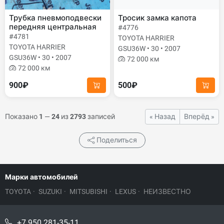
Трубка пневмоподвески
Тросик замка капота
передняя центральная
#4776
#4781
TOYOTA HARRIER
TOYOTA HARRIER
GSU36W • 30 • 2007
GSU36W • 30 • 2007
72 000 км
72 000 км
900₽
500₽
Показано
1
—
24
из
2793
записей
« Назад
Вперёд »
Поделиться
Марки автомобилей
TOYOTA
·
SUZUKI
·
MITSUBISHI
·
LEXUS
·
НЕИЗВЕСТНО
+7 950 281-35-11