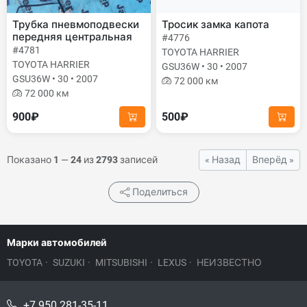
Трубка пневмоподвески
Тросик замка капота
передняя центральная
#4776
#4781
TOYOTA HARRIER
TOYOTA HARRIER
GSU36W • 30 • 2007
GSU36W • 30 • 2007
72 000 км
72 000 км
900₽
500₽
Показано
1
—
24
из
2793
записей
« Назад
Вперёд »
Поделиться
Марки автомобилей
TOYOTA
·
SUZUKI
·
MITSUBISHI
·
LEXUS
·
НЕИЗВЕСТНО
+7 950 281-35-11