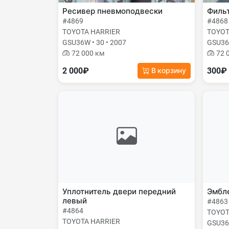
Ресивер пневмоподвески
Фильт
#4869
#4868
TOYOTA HARRIER
TOYOT
GSU36W • 30 • 2007
GSU36W
72 000 км
72 
2 000₽
300₽
В корзину
Уплотнитель двери передний
Эмбле
левый
#4863
#4864
TOYOT
TOYOTA HARRIER
GSU36W