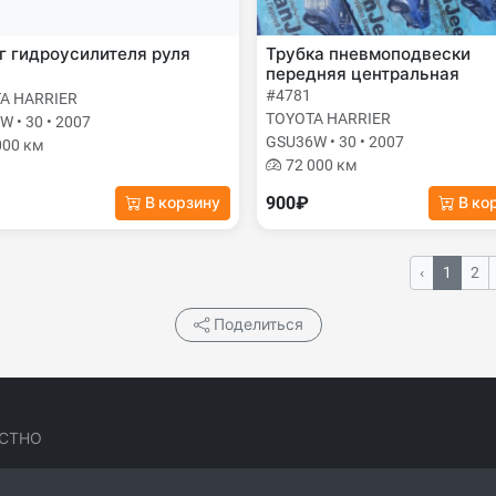
 гидроусилителя руля
Трубка пневмоподвески
передняя центральная
#4781
A HARRIER
TOYOTA HARRIER
 • 30 • 2007
GSU36W • 30 • 2007
000 км
72 000 км
900₽
В корзину
В ко
‹
1
2
Поделиться
СТНО