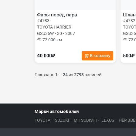
Фары перед пара
Шланг
#4783
#4782
TOYOTA HARRIER
TOYOT
GSU36W • 30 • 2007
GSU36W
72 000 км
72 
40 000₽
500₽
В корзину
Показано
1
—
24
из
2793
записей
Марки автомобилей
TOYOTA
·
SUZUKI
·
MITSUBISHI
·
LEXUS
·
НЕИЗВЕ