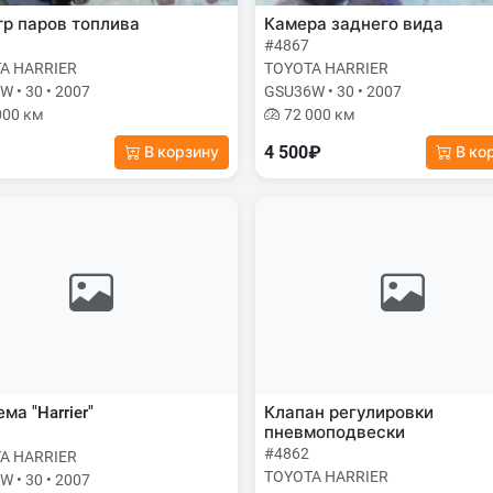
р паров топлива
Камера заднего вида
#4867
A HARRIER
TOYOTA HARRIER
 • 30 • 2007
GSU36W • 30 • 2007
000 км
72 000 км
4 500₽
В корзину
В ко
ма "Harrier"
Клапан регулировки
пневмоподвески
#4862
A HARRIER
TOYOTA HARRIER
 • 30 • 2007