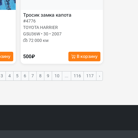
Тросик замка капота
#4776
TOYOTA HARRIER
GSU36W • 30 • 2007
72 000 км
500₽
рзину
В корзину
3
4
5
6
7
8
9
10
...
116
117
›