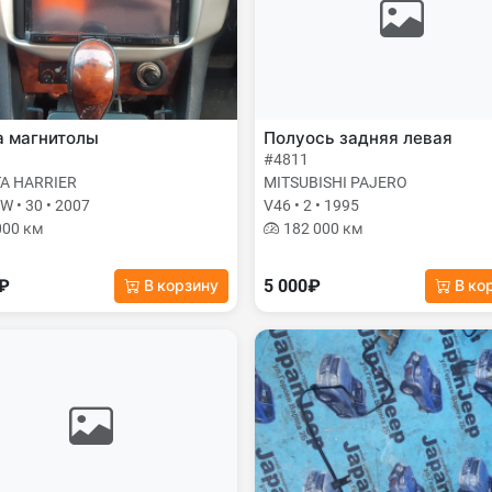
а магнитолы
Полуось задняя левая
#4811
A HARRIER
MITSUBISHI PAJERO
 • 30 • 2007
V46 • 2 • 1995
000 км
182 000 км
0₽
5 000₽
В корзину
В ко