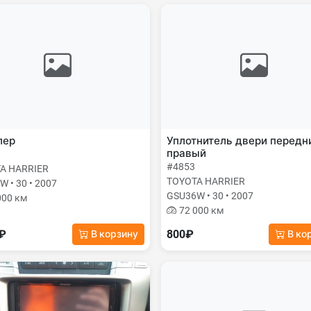
лер
Уплотнитель двери передн
правый
#4853
A HARRIER
TOYOTA HARRIER
 • 30 • 2007
GSU36W • 30 • 2007
000 км
72 000 км
0₽
800₽
В корзину
В ко