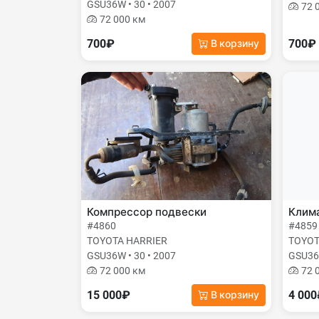
GSU36W • 30 • 2007
72 
72 000 км
700₽
700₽
В корзину
Компрессор подвески
Клима
#4860
#4859
TOYOTA HARRIER
TOYOT
GSU36W • 30 • 2007
GSU36W
72 000 км
72 
15 000₽
4 00
В корзину