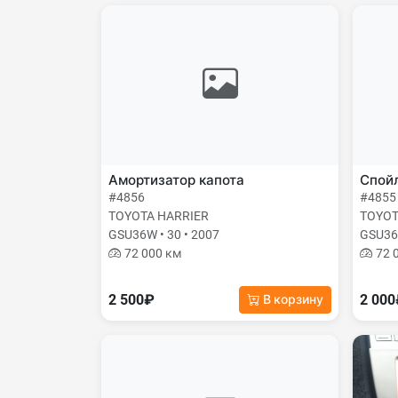
Амортизатор капота
Спой
#4856
#4855
TOYOTA HARRIER
TOYOT
GSU36W • 30 • 2007
GSU36W
72 000 км
72 
2 500₽
2 00
В корзину