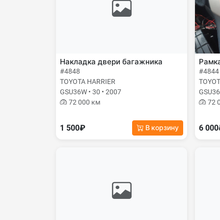
Накладка двери багажника
Рамк
#4848
#4844
TOYOTA HARRIER
TOYOT
GSU36W • 30 • 2007
GSU36W
72 000 км
72 
1 500₽
6 00
В корзину