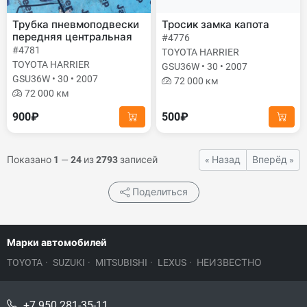
Трубка пневмоподвески
Тросик замка капота
передняя центральная
#4776
#4781
TOYOTA HARRIER
TOYOTA HARRIER
GSU36W • 30 • 2007
GSU36W • 30 • 2007
72 000 км
72 000 км
900₽
500₽
Показано
1
—
24
из
2793
записей
« Назад
Вперёд »
Поделиться
Марки автомобилей
TOYOTA
·
SUZUKI
·
MITSUBISHI
·
LEXUS
·
НЕИЗВЕСТНО
+7 950 281-35-11