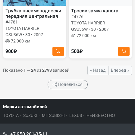
Трубка пневмоподвески
Тросик замка капота
передняя центральная
#4776
#4781
TOYOTA HARRIER
TOYOTA HARRIER
GSU36W • 30 • 2007
GSU36W • 30 • 2007
72 000 км
72 000 км
900₽
500₽
Показано
1
—
24
из
2793
записей
« Назад
Вперёд »
Поделиться
Марки автомобилей
TOYOTA
·
SUZUKI
·
MITSUBISHI
·
LEXUS
·
НЕИЗВЕСТНО
+7 950 281-35-11