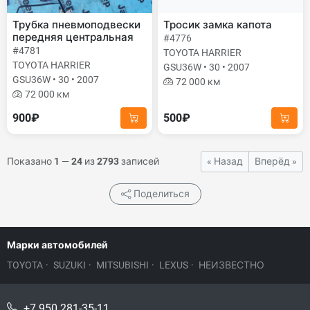
Трубка пневмоподвески
Тросик замка капота
передняя центральная
#4776
#4781
TOYOTA HARRIER
TOYOTA HARRIER
GSU36W • 30 • 2007
GSU36W • 30 • 2007
72 000 км
72 000 км
900₽
500₽
Показано
1
—
24
из
2793
записей
« Назад
Вперёд »
Поделиться
Марки автомобилей
TOYOTA
·
SUZUKI
·
MITSUBISHI
·
LEXUS
·
НЕИЗВЕСТНО
+7 950 281-35-11