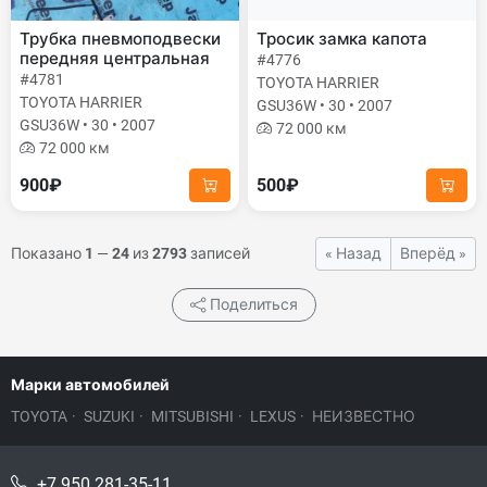
Трубка пневмоподвески
Тросик замка капота
передняя центральная
#4776
#4781
TOYOTA HARRIER
TOYOTA HARRIER
GSU36W • 30 • 2007
GSU36W • 30 • 2007
72 000 км
72 000 км
900₽
500₽
Показано
1
—
24
из
2793
записей
« Назад
Вперёд »
Поделиться
Марки автомобилей
TOYOTA
·
SUZUKI
·
MITSUBISHI
·
LEXUS
·
НЕИЗВЕСТНО
+7 950 281-35-11