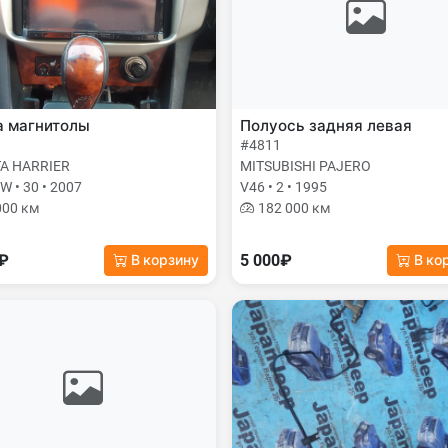
а магнитолы
Полуось задняя левая
#4811
A HARRIER
MITSUBISHI PAJERO
 • 30 • 2007
V46 • 2 • 1995
000 км
182 000 км
0₽
5 000₽
В корзину
В ко