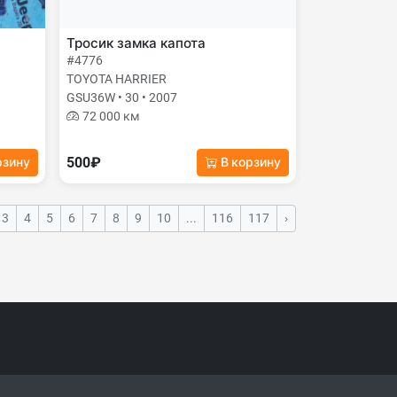
Тросик замка капота
#4776
TOYOTA HARRIER
GSU36W • 30 • 2007
72 000 км
500₽
рзину
В корзину
3
4
5
6
7
8
9
10
...
116
117
›