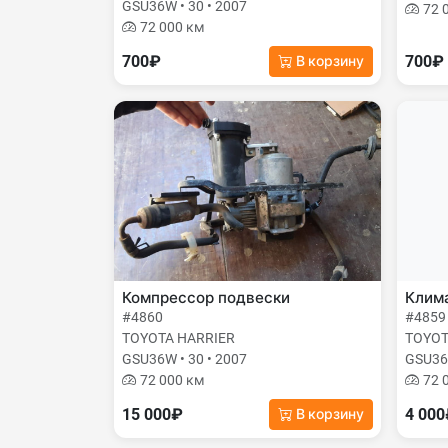
GSU36W • 30 • 2007
72 
72 000 км
700₽
700₽
В корзину
Компрессор подвески
Клима
#4860
#4859
TOYOTA HARRIER
TOYOT
GSU36W • 30 • 2007
GSU36W
72 000 км
72 
15 000₽
4 00
В корзину