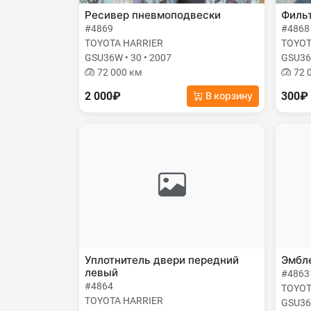
Ресивер пневмоподвески
Фильт
#4869
#4868
TOYOTA HARRIER
TOYOT
GSU36W • 30 • 2007
GSU36W
72 000 км
72 
2 000₽
300₽
В корзину
Уплотнитель двери передний
Эмбле
левый
#4863
#4864
TOYOT
TOYOTA HARRIER
GSU36W