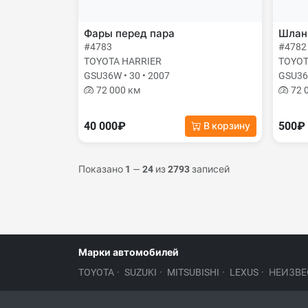
Фары перед пара
Шланг
#4783
#4782
TOYOTA HARRIER
TOYOT
GSU36W • 30 • 2007
GSU36W
72 000 км
72 
40 000₽
500₽
В корзину
Показано
1
—
24
из
2793
записей
Марки автомобилей
TOYOTA
·
SUZUKI
·
MITSUBISHI
·
LEXUS
·
НЕИЗВЕ