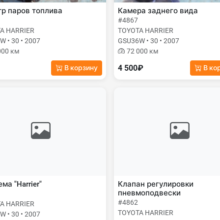
р паров топлива
Камера заднего вида
#4867
A HARRIER
TOYOTA HARRIER
 • 30 • 2007
GSU36W • 30 • 2007
000 км
72 000 км
4 500₽
В корзину
В ко
ма "Harrier"
Клапан регулировки
пневмоподвески
#4862
A HARRIER
TOYOTA HARRIER
 • 30 • 2007