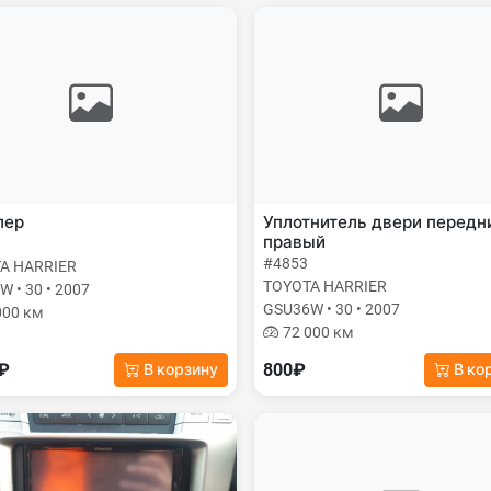
лер
Уплотнитель двери передн
правый
#4853
A HARRIER
TOYOTA HARRIER
 • 30 • 2007
GSU36W • 30 • 2007
000 км
72 000 км
0₽
800₽
В корзину
В ко