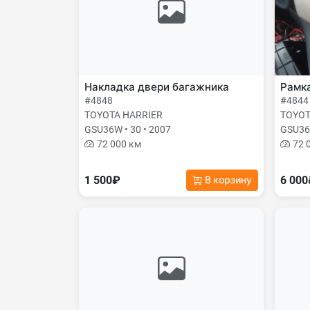
Накладка двери багажника
Рамк
#4848
#4844
TOYOTA HARRIER
TOYOT
GSU36W • 30 • 2007
GSU36W
72 000 км
72 
1 500₽
6 00
В корзину