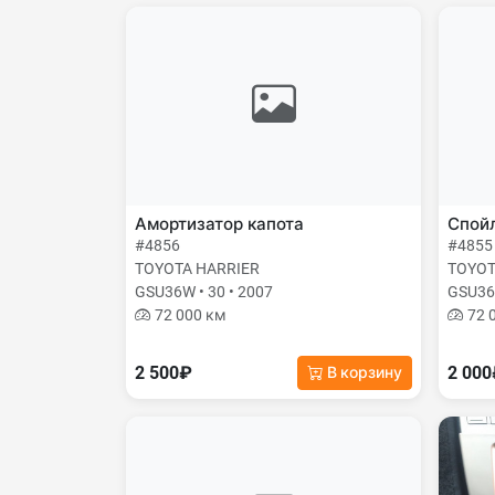
Амортизатор капота
Спой
#4856
#4855
TOYOTA HARRIER
TOYOT
GSU36W • 30 • 2007
GSU36W
72 000 км
72 
2 500₽
2 00
В корзину