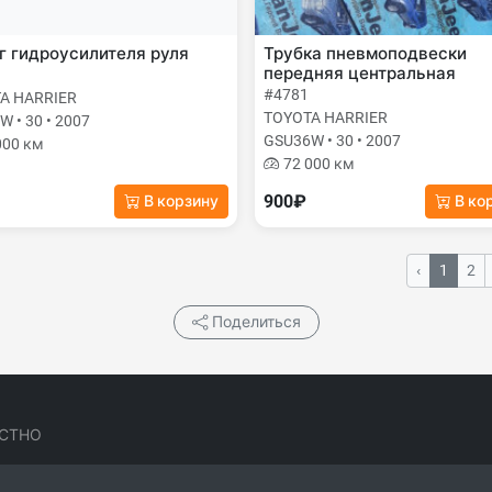
 гидроусилителя руля
Трубка пневмоподвески
передняя центральная
#4781
A HARRIER
TOYOTA HARRIER
 • 30 • 2007
GSU36W • 30 • 2007
000 км
72 000 км
900₽
В корзину
В ко
‹
1
2
Поделиться
СТНО