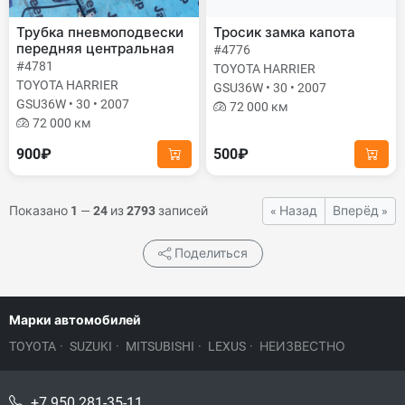
Трубка пневмоподвески
Тросик замка капота
передняя центральная
#4776
#4781
TOYOTA HARRIER
TOYOTA HARRIER
GSU36W • 30 • 2007
GSU36W • 30 • 2007
72 000 км
72 000 км
900₽
500₽
Показано
1
—
24
из
2793
записей
« Назад
Вперёд »
Поделиться
Марки автомобилей
TOYOTA
·
SUZUKI
·
MITSUBISHI
·
LEXUS
·
НЕИЗВЕСТНО
+7 950 281-35-11