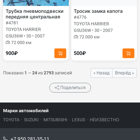
Трубка пневмоподвески
Тросик замка капота
передняя центральная
#4776
#4781
TOYOTA HARRIER
TOYOTA HARRIER
GSU36W • 30 • 2007
GSU36W • 30 • 2007
72 000 км
72 000 км
900₽
500₽
Показано
1
—
24
из
2793
записей
« Назад
Вперёд »
Поделиться
Марки автомобилей
TOYOTA
·
SUZUKI
·
MITSUBISHI
·
LEXUS
·
НЕИЗВЕСТНО
+7 950 281-35-11