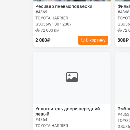
Ресивер пневмоподвески
Фильт
#4869
#4868
TOYOTA HARRIER
TOYOT
GSU36W • 30 • 2007
GSU36W
72 000 км
72 
2 000₽
300₽
В корзину
Уплотнитель двери передний
Эмбле
левый
#4863
#4864
TOYOT
TOYOTA HARRIER
GSU36W