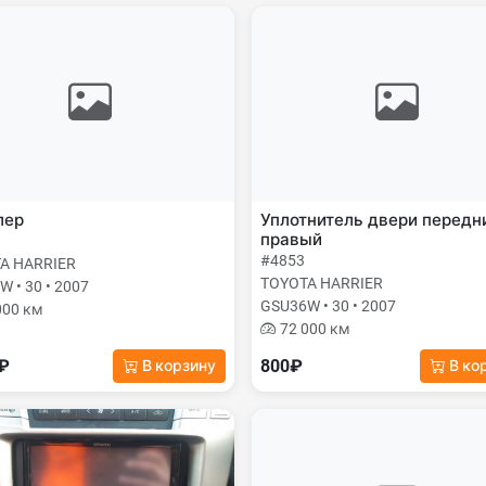
лер
Уплотнитель двери передн
правый
#4853
A HARRIER
TOYOTA HARRIER
 • 30 • 2007
GSU36W • 30 • 2007
000 км
72 000 км
0₽
800₽
В корзину
В ко