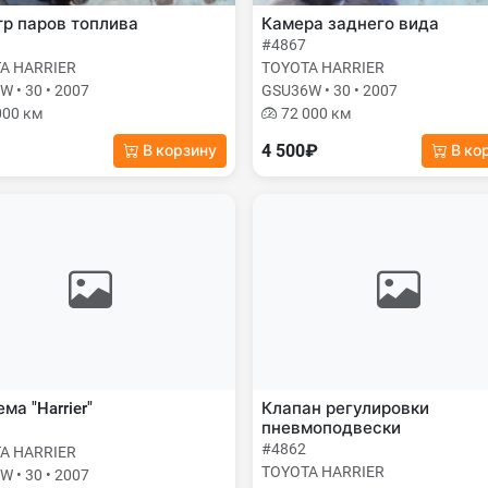
р паров топлива
Камера заднего вида
#4867
A HARRIER
TOYOTA HARRIER
 • 30 • 2007
GSU36W • 30 • 2007
000 км
72 000 км
4 500₽
В корзину
В ко
ма "Harrier"
Клапан регулировки
пневмоподвески
#4862
A HARRIER
TOYOTA HARRIER
 • 30 • 2007