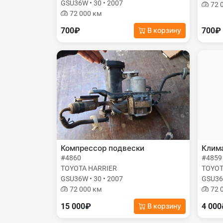
GSU36W • 30 • 2007
72 
72 000 км
700₽
700₽
В корзину
Компрессор подвески
Клима
#4860
#4859
TOYOTA HARRIER
TOYOT
GSU36W • 30 • 2007
GSU36W
72 000 км
72 
15 000₽
4 00
В корзину