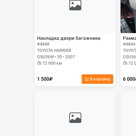
Накладка двери багажника
Рамк
#4848
#4844
TOYOTA HARRIER
TOYOT
GSU36W • 30 • 2007
GSU36W
72 000 км
72 
1 500₽
6 00
В корзину