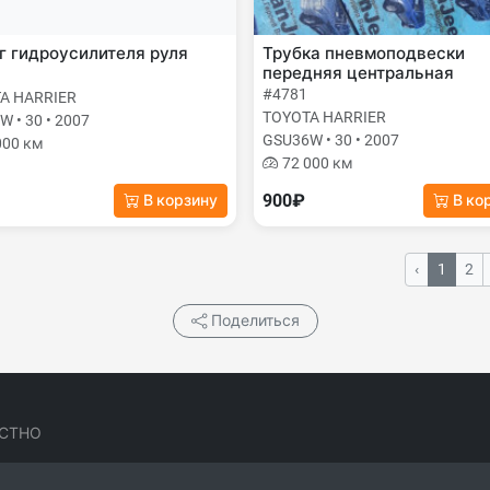
 гидроусилителя руля
Трубка пневмоподвески
передняя центральная
#4781
A HARRIER
TOYOTA HARRIER
 • 30 • 2007
GSU36W • 30 • 2007
000 км
72 000 км
900₽
В корзину
В ко
‹
1
2
Поделиться
СТНО