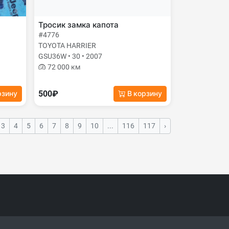
Тросик замка капота
#4776
TOYOTA HARRIER
GSU36W • 30 • 2007
72 000 км
500₽
рзину
В корзину
3
4
5
6
7
8
9
10
...
116
117
›