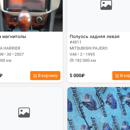
а магнитолы
Полуось задняя левая
#4811
A HARRIER
MITSUBISHI PAJERO
 • 30 • 2007
V46 • 2 • 1995
000 км
182 000 км
0₽
5 000₽
В корзину
В ко