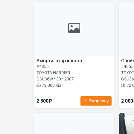
Амортизатор капота
Спой
#4856
#4855
TOYOTA HARRIER
TOYOT
GSU36W • 30 • 2007
GSU36W
72 000 км
72 
2 500₽
2 00
В корзину