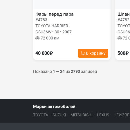
Фары перед пара
Шланг
#4783
#4782
TOYOTA HARRIER
TOYOT
GSU36W • 30 • 2007
GSU36W
72 000 км
72 
40 000₽
500₽
В корзину
Показано
1
—
24
из
2793
записей
Марки автомобилей
TOYOTA
·
SUZUKI
·
MITSUBISHI
·
LEXUS
·
НЕИЗВЕ