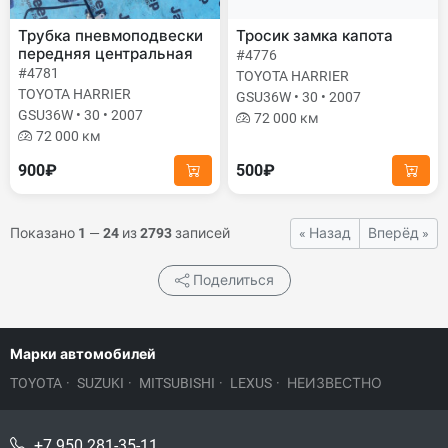
Трубка пневмоподвески
Тросик замка капота
передняя центральная
#4776
#4781
TOYOTA HARRIER
TOYOTA HARRIER
GSU36W • 30 • 2007
GSU36W • 30 • 2007
72 000 км
72 000 км
900₽
500₽
Показано
1
—
24
из
2793
записей
« Назад
Вперёд »
Поделиться
Марки автомобилей
TOYOTA
·
SUZUKI
·
MITSUBISHI
·
LEXUS
·
НЕИЗВЕСТНО
+7 950 281-35-11