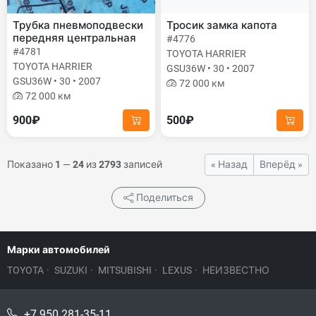
Трубка пневмоподвески
Тросик замка капота
передняя центральная
#4776
#4781
TOYOTA HARRIER
TOYOTA HARRIER
GSU36W • 30 • 2007
GSU36W • 30 • 2007
72 000 км
72 000 км
900₽
500₽
Показано
1
—
24
из
2793
записей
« Назад
Вперёд »
Поделиться
Марки автомобилей
TOYOTA
·
SUZUKI
·
MITSUBISHI
·
LEXUS
·
НЕИЗВЕСТНО
+7 950 281-35-11