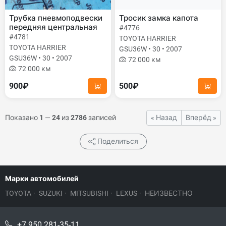
Трубка пневмоподвески
Тросик замка капота
передняя центральная
#4776
#4781
TOYOTA HARRIER
TOYOTA HARRIER
GSU36W • 30 • 2007
GSU36W • 30 • 2007
72 000 км
72 000 км
900₽
500₽
Показано
1
—
24
из
2786
записей
« Назад
Вперёд »
Поделиться
Марки автомобилей
TOYOTA
·
SUZUKI
·
MITSUBISHI
·
LEXUS
·
НЕИЗВЕСТНО
+7 950 281-35-11