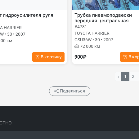
 гидроусилителя руля
Трубка пневмоподвески
передняя центральная
#4781
A HARRIER
TOYOTA HARRIER
 • 30 • 2007
GSU36W • 30 • 2007
000 км
72 000 км
900₽
В корзину
В ко
‹
1
2
Поделиться
СТНО