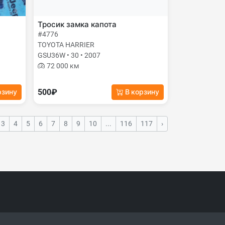
Тросик замка капота
#4776
TOYOTA HARRIER
GSU36W • 30 • 2007
72 000 км
500₽
рзину
В корзину
3
4
5
6
7
8
9
10
...
116
117
›