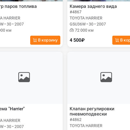
р паров топлива
Камера заднего вида
#4867
A HARRIER
TOYOTA HARRIER
 • 30 • 2007
GSU36W • 30 • 2007
000 км
72 000 км
4 500₽
В корзину
В ко
ма "Harrier"
Клапан регулировки
пневмоподвески
#4862
A HARRIER
TOYOTA HARRIER
 • 30 • 2007