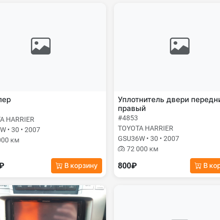
лер
Уплотнитель двери передн
правый
#4853
A HARRIER
TOYOTA HARRIER
 • 30 • 2007
GSU36W • 30 • 2007
000 км
72 000 км
0₽
800₽
В корзину
В ко