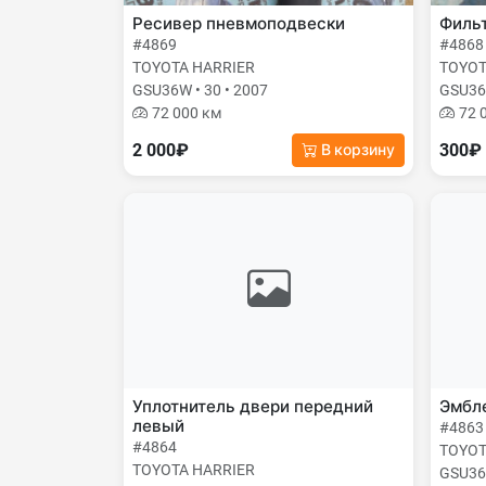
Ресивер пневмоподвески
Фильт
#4869
#4868
TOYOTA HARRIER
TOYOT
GSU36W • 30 • 2007
GSU36W
72 000 км
72 
2 000₽
300₽
В корзину
Уплотнитель двери передний
Эмбле
левый
#4863
#4864
TOYOT
TOYOTA HARRIER
GSU36W