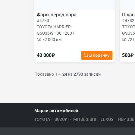
Фары перед пара
Шланг
#4783
#4782
TOYOTA HARRIER
TOYOT
GSU36W • 30 • 2007
GSU36W
72 000 км
72 
40 000₽
500₽
В корзину
Показано
1
—
24
из
2793
записей
Марки автомобилей
TOYOTA
·
SUZUKI
·
MITSUBISHI
·
LEXUS
·
НЕИЗВЕ