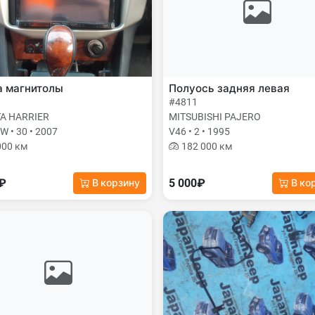
а магнитолы
Полуось задняя левая
#4811
A HARRIER
MITSUBISHI PAJERO
 • 30 • 2007
V46 • 2 • 1995
000 км
182 000 км
0₽
5 000₽
В корзину
В ко