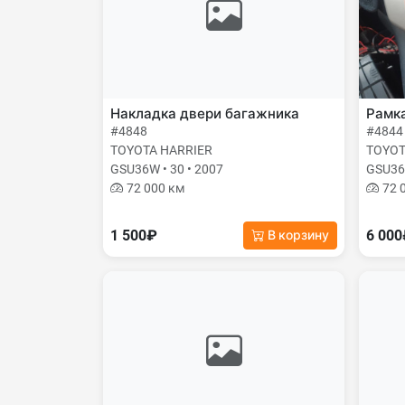
Накладка двери багажника
Рамк
#4848
#4844
TOYOTA HARRIER
TOYOT
GSU36W • 30 • 2007
GSU36W
72 000 км
72 
1 500₽
6 00
В корзину