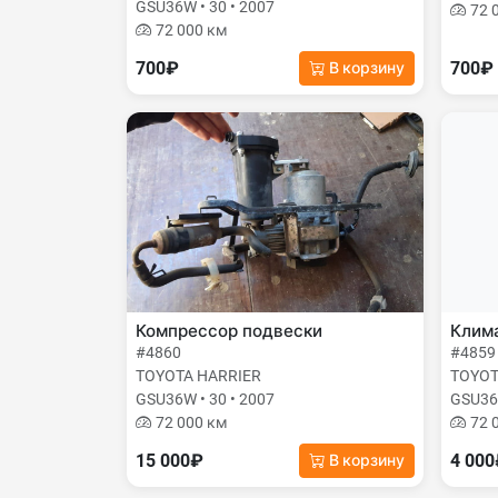
GSU36W • 30 • 2007
72 
72 000 км
700₽
700₽
В корзину
Компрессор подвески
Клима
#4860
#4859
TOYOTA HARRIER
TOYOT
GSU36W • 30 • 2007
GSU36W
72 000 км
72 
15 000₽
4 00
В корзину