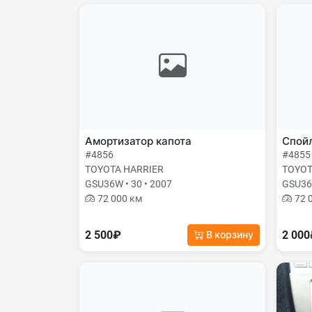
Амортизатор капота
Спой
#4856
#4855
TOYOTA HARRIER
TOYOT
GSU36W • 30 • 2007
GSU36W
72 000 км
72 
2 500₽
2 00
В корзину