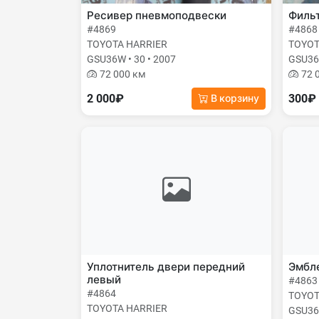
Ресивер пневмоподвески
Фильт
#4869
#4868
TOYOTA HARRIER
TOYOT
GSU36W • 30 • 2007
GSU36W
72 000 км
72 
2 000₽
300₽
В корзину
Уплотнитель двери передний
Эмбле
левый
#4863
#4864
TOYOT
TOYOTA HARRIER
GSU36W