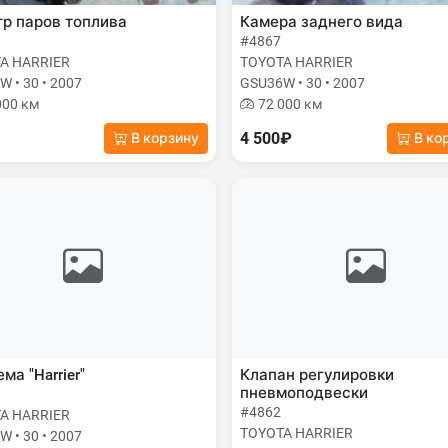
р паров топлива
Камера заднего вида
#4867
A HARRIER
TOYOTA HARRIER
 • 30 • 2007
GSU36W • 30 • 2007
000 км
72 000 км
4 500₽
В корзину
В ко
ма "Harrier"
Клапан регулировки
пневмоподвески
#4862
A HARRIER
TOYOTA HARRIER
 • 30 • 2007