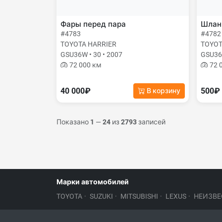
Фары перед пара
Шланг
#4783
#4782
TOYOTA HARRIER
TOYOT
GSU36W • 30 • 2007
GSU36W
72 000 км
72 
40 000₽
500₽
В корзину
Показано
1
—
24
из
2793
записей
Марки автомобилей
TOYOTA
·
SUZUKI
·
MITSUBISHI
·
LEXUS
·
НЕИЗВЕ