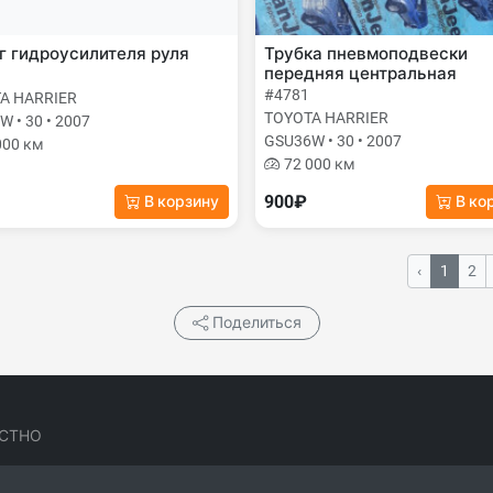
 гидроусилителя руля
Трубка пневмоподвески
передняя центральная
#4781
A HARRIER
TOYOTA HARRIER
 • 30 • 2007
GSU36W • 30 • 2007
000 км
72 000 км
900₽
В корзину
В ко
‹
1
2
Поделиться
СТНО