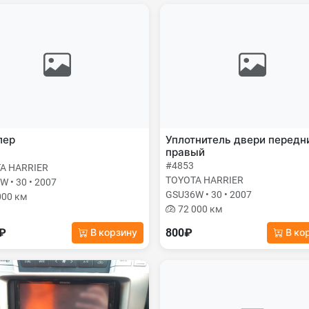
лер
Уплотнитель двери передн
правый
#4853
A HARRIER
TOYOTA HARRIER
 • 30 • 2007
GSU36W • 30 • 2007
000 км
72 000 км
0₽
800₽
В корзину
В ко