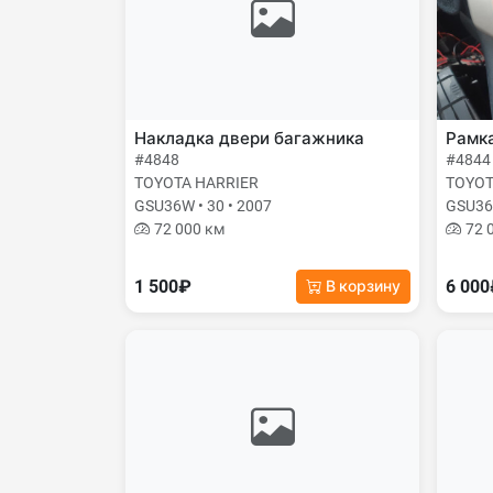
Накладка двери багажника
Рамк
#4848
#4844
TOYOTA HARRIER
TOYOT
GSU36W • 30 • 2007
GSU36W
72 000 км
72 
1 500₽
6 00
В корзину