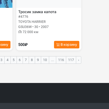
Тросик замка капота
#4776
TOYOTA HARRIER
GSU36W • 30 • 2007
72 000 км
500₽
рзину
В корзину
3
4
5
6
7
8
9
10
...
116
117
›