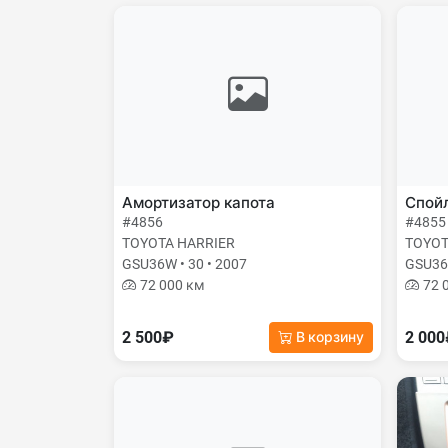
Амортизатор капота
Спой
#4856
#4855
TOYOTA HARRIER
TOYOT
GSU36W • 30 • 2007
GSU36W
72 000 км
72 
2 500₽
2 00
В корзину