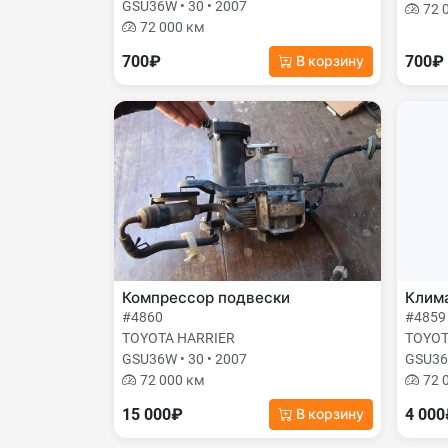
GSU36W • 30 • 2007
72 
72 000 км
700₽
700₽
В корзину
Компрессор подвески
Клима
#4860
#4859
TOYOTA HARRIER
TOYOT
GSU36W • 30 • 2007
GSU36W
72 000 км
72 
15 000₽
4 00
В корзину