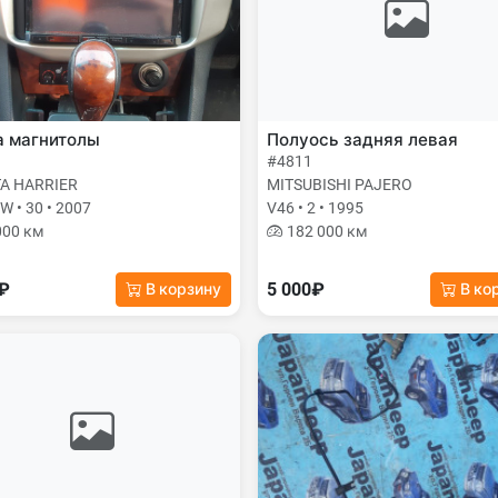
а магнитолы
Полуось задняя левая
#4811
A HARRIER
MITSUBISHI PAJERO
 • 30 • 2007
V46 • 2 • 1995
000 км
182 000 км
0₽
5 000₽
В корзину
В ко