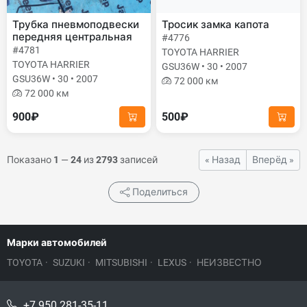
Трубка пневмоподвески
Тросик замка капота
передняя центральная
#4776
#4781
TOYOTA HARRIER
TOYOTA HARRIER
GSU36W • 30 • 2007
GSU36W • 30 • 2007
72 000 км
72 000 км
900₽
500₽
Показано
1
—
24
из
2793
записей
« Назад
Вперёд »
Поделиться
Марки автомобилей
TOYOTA
·
SUZUKI
·
MITSUBISHI
·
LEXUS
·
НЕИЗВЕСТНО
+7 950 281-35-11