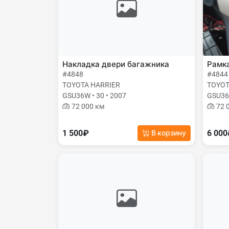
Накладка двери багажника
Рамк
#4848
#4844
TOYOTA HARRIER
TOYOT
GSU36W • 30 • 2007
GSU36W
72 000 км
72 
1 500₽
6 00
В корзину