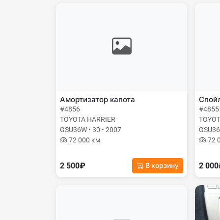
Амортизатор капота
Спой
#4856
#4855
TOYOTA HARRIER
TOYOT
GSU36W • 30 • 2007
GSU36W
72 000 км
72 
2 500₽
2 00
В корзину