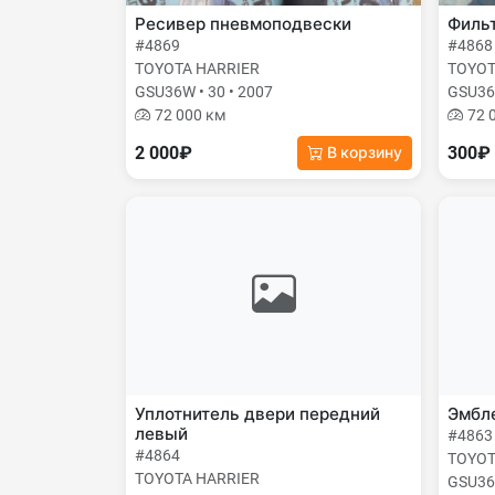
Ресивер пневмоподвески
Фильт
#4869
#4868
TOYOTA HARRIER
TOYOT
GSU36W • 30 • 2007
GSU36W
72 000 км
72 
2 000₽
300₽
В корзину
Уплотнитель двери передний
Эмбле
левый
#4863
#4864
TOYOT
TOYOTA HARRIER
GSU36W