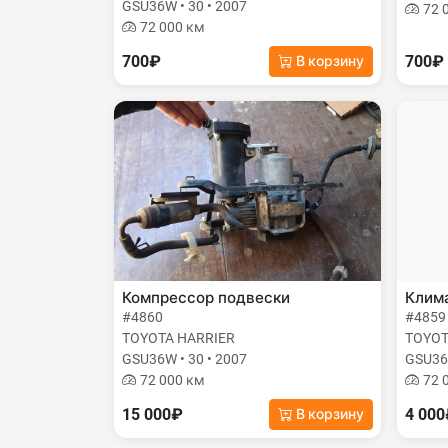
GSU36W • 30 • 2007
72 
72 000 км
700₽
700₽
В корзину
Компрессор подвески
Клима
#4860
#4859
TOYOTA HARRIER
TOYOT
GSU36W • 30 • 2007
GSU36W
72 000 км
72 
15 000₽
4 00
В корзину