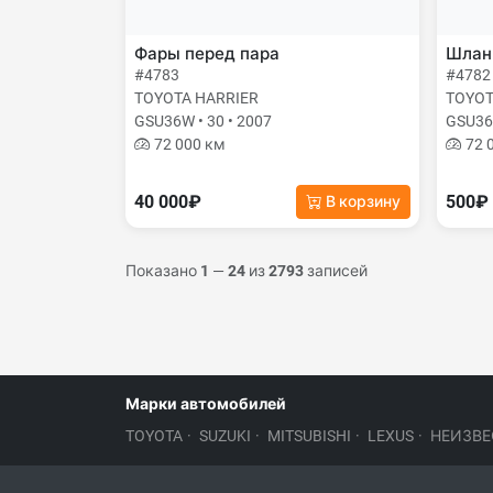
Фары перед пара
Шланг
#4783
#4782
TOYOTA HARRIER
TOYOT
GSU36W • 30 • 2007
GSU36W
72 000 км
72 
40 000₽
500₽
В корзину
Показано
1
—
24
из
2793
записей
Марки автомобилей
TOYOTA
·
SUZUKI
·
MITSUBISHI
·
LEXUS
·
НЕИЗВЕ