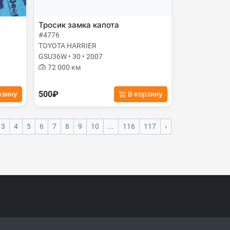
Тросик замка капота
#4776
TOYOTA HARRIER
GSU36W • 30 • 2007
72 000 км
500₽
рзину
В корзину
3
4
5
6
7
8
9
10
...
116
117
›