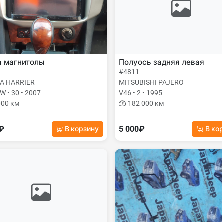
а магнитолы
Полуось задняя левая
#4811
A HARRIER
MITSUBISHI PAJERO
 • 30 • 2007
V46 • 2 • 1995
000 км
182 000 км
0₽
5 000₽
В корзину
В ко