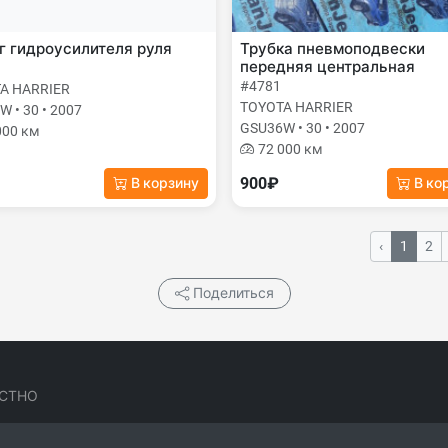
 гидроусилителя руля
Трубка пневмоподвески
передняя центральная
#4781
A HARRIER
TOYOTA HARRIER
 • 30 • 2007
GSU36W • 30 • 2007
000 км
72 000 км
900₽
В корзину
В ко
‹
1
2
Поделиться
СТНО