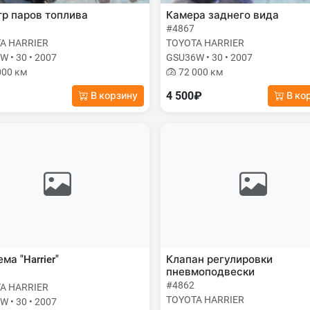
р паров топлива
Камера заднего вида
#4867
A HARRIER
TOYOTA HARRIER
 • 30 • 2007
GSU36W • 30 • 2007
000 км
72 000 км
4 500₽
В корзину
В ко
ма "Harrier"
Клапан регулировки
пневмоподвески
#4862
A HARRIER
TOYOTA HARRIER
 • 30 • 2007