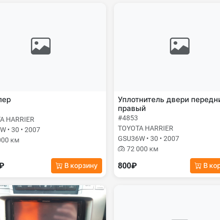
лер
Уплотнитель двери передн
правый
#4853
A HARRIER
TOYOTA HARRIER
 • 30 • 2007
GSU36W • 30 • 2007
000 км
72 000 км
0₽
800₽
В корзину
В ко