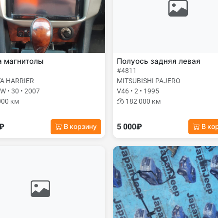
а магнитолы
Полуось задняя левая
#4811
A HARRIER
MITSUBISHI PAJERO
 • 30 • 2007
V46 • 2 • 1995
000 км
182 000 км
0₽
5 000₽
В корзину
В ко