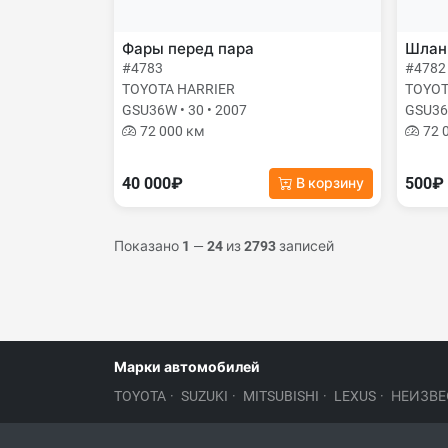
Фары перед пара
Шланг
#4783
#4782
TOYOTA HARRIER
TOYOT
GSU36W • 30 • 2007
GSU36W
72 000 км
72 
40 000₽
500₽
В корзину
Показано
1
—
24
из
2793
записей
Марки автомобилей
TOYOTA
·
SUZUKI
·
MITSUBISHI
·
LEXUS
·
НЕИЗВЕ