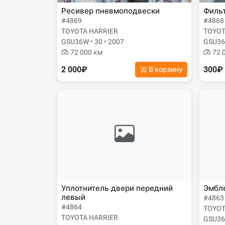
Ресивер пневмоподвески
Фильт
#4869
#4868
TOYOTA HARRIER
TOYOT
GSU36W • 30 • 2007
GSU36W
72 000 км
72 
2 000₽
300₽
В корзину
Уплотнитель двери передний
Эмбле
левый
#4863
#4864
TOYOT
TOYOTA HARRIER
GSU36W