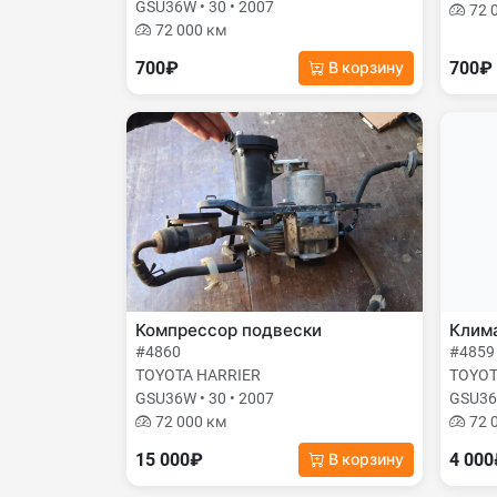
GSU36W • 30 • 2007
72 
72 000 км
700₽
700₽
В корзину
Компрессор подвески
Клима
#4860
#4859
TOYOTA HARRIER
TOYOT
GSU36W • 30 • 2007
GSU36W
72 000 км
72 
15 000₽
4 00
В корзину