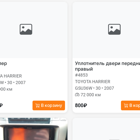
лер
Уплотнитель двери передн
правый
#4853
A HARRIER
TOYOTA HARRIER
 • 30 • 2007
GSU36W • 30 • 2007
000 км
72 000 км
0₽
800₽
В корзину
В ко