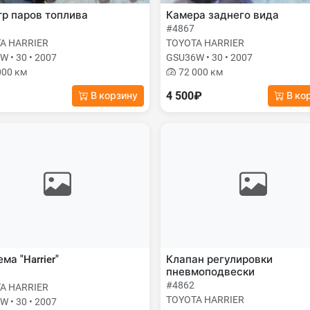
р паров топлива
Камера заднего вида
#4867
A HARRIER
TOYOTA HARRIER
 • 30 • 2007
GSU36W • 30 • 2007
000 км
72 000 км
4 500₽
В корзину
В ко
ма "Harrier"
Клапан регулировки
пневмоподвески
#4862
A HARRIER
TOYOTA HARRIER
 • 30 • 2007