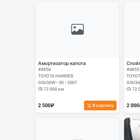
Амортизатор капота
Спой
#4856
#4855
TOYOTA HARRIER
TOYOT
GSU36W • 30 • 2007
GSU36W
72 000 км
72 
2 500₽
2 00
В корзину