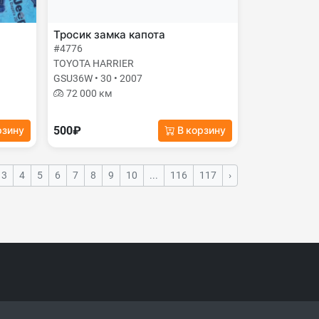
Тросик замка капота
#4776
TOYOTA HARRIER
GSU36W • 30 • 2007
72 000 км
500₽
рзину
В корзину
3
4
5
6
7
8
9
10
...
116
117
›