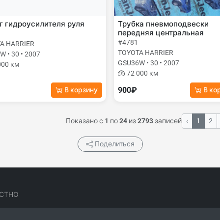
 гидроусилителя руля
Трубка пневмоподвески
передняя центральная
#4781
A HARRIER
TOYOTA HARRIER
 • 30 • 2007
GSU36W • 30 • 2007
000 км
72 000 км
900₽
В корзину
В ко
Показано с
1
по
24
из
2793
записей
‹
1
2
Поделиться
СТНО