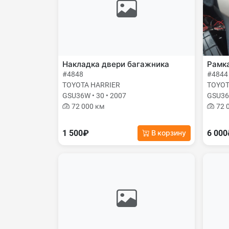
Накладка двери багажника
Рамк
#4848
#4844
TOYOTA HARRIER
TOYOT
GSU36W • 30 • 2007
GSU36W
72 000 км
72 
1 500₽
6 00
В корзину