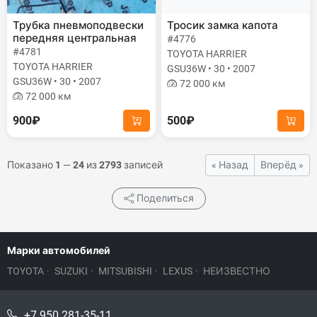
Трубка пневмоподвески
Тросик замка капота
передняя центральная
#4776
#4781
TOYOTA HARRIER
TOYOTA HARRIER
GSU36W • 30 • 2007
GSU36W • 30 • 2007
72 000 км
72 000 км
900₽
500₽
Показано
1
—
24
из
2793
записей
« Назад
Вперёд »
Поделиться
Марки автомобилей
TOYOTA
·
SUZUKI
·
MITSUBISHI
·
LEXUS
·
НЕИЗВЕСТНО
+7 950 281-35-11