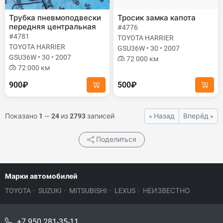
Трубка пневмоподвески
Тросик замка капота
передняя центральная
#4776
#4781
TOYOTA HARRIER
TOYOTA HARRIER
GSU36W • 30 • 2007
GSU36W • 30 • 2007
72 000 км
72 000 км
900₽
500₽
Показано
1
—
24
из
2793
записей
« Назад
Вперёд »
Поделиться
Марки автомобилей
TOYOTA
·
SUZUKI
·
MITSUBISHI
·
LEXUS
·
НЕИЗВЕСТНО
+7 950 281-35-11