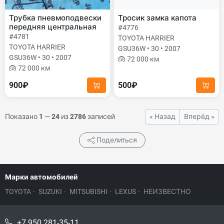
Трубка пневмоподвески
Тросик замка капота
передняя центральная
#4776
#4781
TOYOTA HARRIER
TOYOTA HARRIER
GSU36W • 30 • 2007
GSU36W • 30 • 2007
72 000 км
72 000 км
900₽
500₽
Показано
1
—
24
из
2786
записей
« Назад
Вперёд »
Поделиться
Марки автомобилей
TOYOTA
·
SUZUKI
·
MITSUBISHI
·
LEXUS
·
НЕИЗВЕСТНО
+7 950 281-35-11