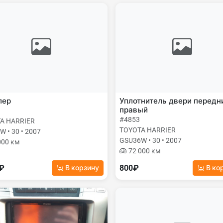
лер
Уплотнитель двери передн
правый
#4853
A HARRIER
TOYOTA HARRIER
 • 30 • 2007
GSU36W • 30 • 2007
000 км
72 000 км
0₽
800₽
В корзину
В ко