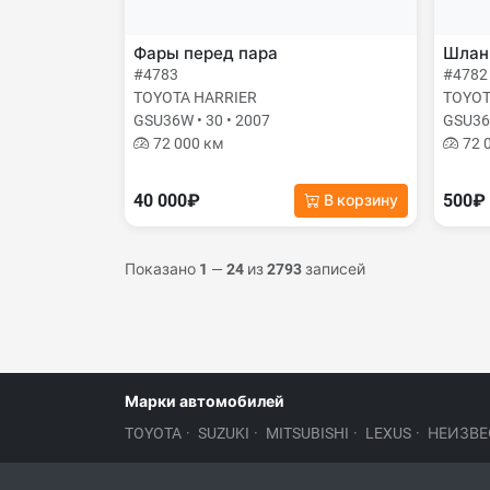
Фары перед пара
Шланг
#4783
#4782
TOYOTA HARRIER
TOYOT
GSU36W • 30 • 2007
GSU36W
72 000 км
72 
40 000₽
500₽
В корзину
Показано
1
—
24
из
2793
записей
Марки автомобилей
TOYOTA
·
SUZUKI
·
MITSUBISHI
·
LEXUS
·
НЕИЗВЕ