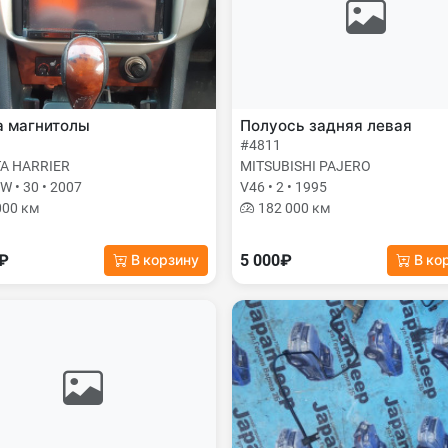
а магнитолы
Полуось задняя левая
#4811
A HARRIER
MITSUBISHI PAJERO
 • 30 • 2007
V46 • 2 • 1995
000 км
182 000 км
0₽
5 000₽
В корзину
В ко