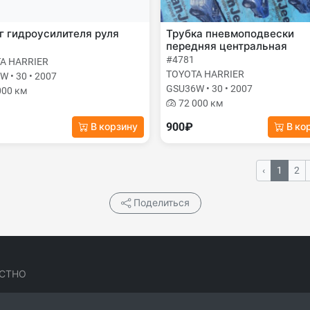
 гидроусилителя руля
Трубка пневмоподвески
передняя центральная
#4781
A HARRIER
TOYOTA HARRIER
 • 30 • 2007
GSU36W • 30 • 2007
000 км
72 000 км
900₽
В корзину
В ко
‹
1
2
Поделиться
СТНО