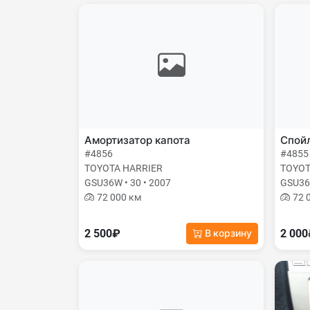
Амортизатор капота
Спой
#4856
#4855
TOYOTA HARRIER
TOYOT
GSU36W • 30 • 2007
GSU36W
72 000 км
72 
2 500₽
2 00
В корзину