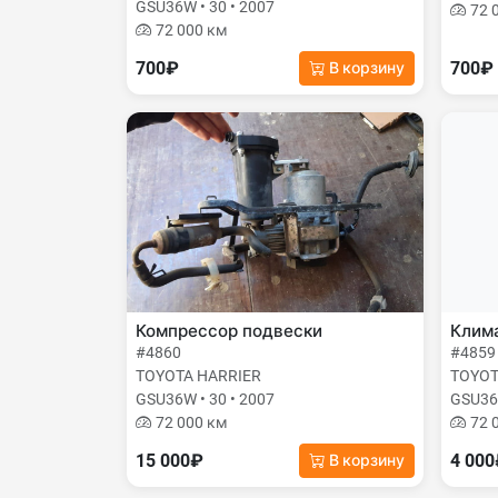
GSU36W • 30 • 2007
72 
72 000 км
700₽
700₽
В корзину
Компрессор подвески
Клима
#4860
#4859
TOYOTA HARRIER
TOYOT
GSU36W • 30 • 2007
GSU36W
72 000 км
72 
15 000₽
4 00
В корзину