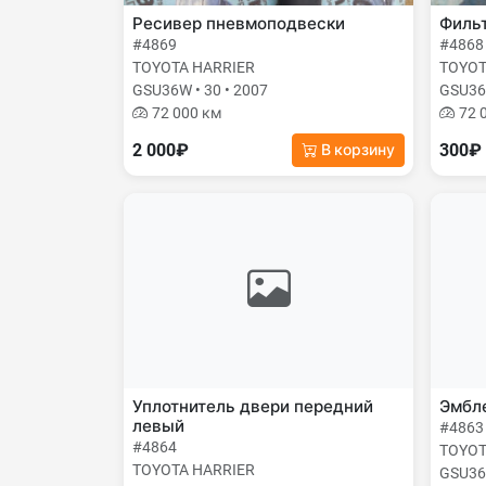
Ресивер пневмоподвески
Фильт
#4869
#4868
TOYOTA HARRIER
TOYOT
GSU36W • 30 • 2007
GSU36W
72 000 км
72 
2 000₽
300₽
В корзину
Уплотнитель двери передний
Эмбле
левый
#4863
#4864
TOYOT
TOYOTA HARRIER
GSU36W