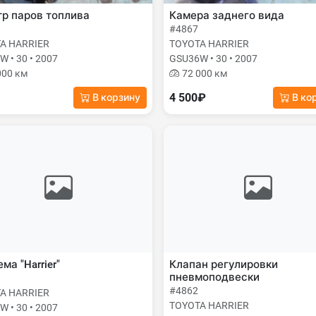
р паров топлива
Камера заднего вида
#4867
A HARRIER
TOYOTA HARRIER
 • 30 • 2007
GSU36W • 30 • 2007
000 км
72 000 км
4 500₽
В корзину
В ко
ма "Harrier"
Клапан регулировки
пневмоподвески
#4862
A HARRIER
TOYOTA HARRIER
 • 30 • 2007