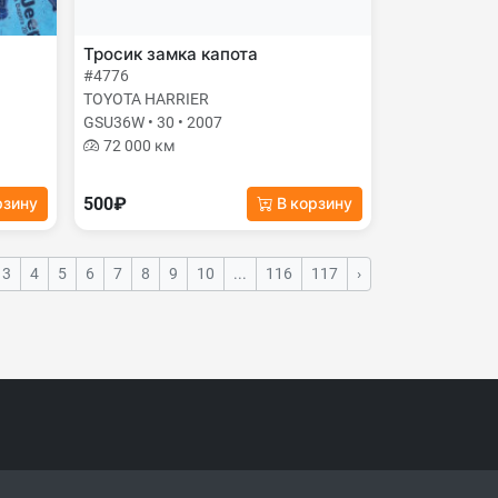
Тросик замка капота
#4776
TOYOTA HARRIER
GSU36W • 30 • 2007
72 000 км
500₽
рзину
В корзину
3
4
5
6
7
8
9
10
...
116
117
›