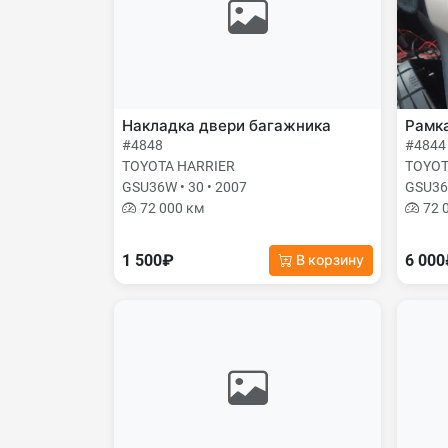
Накладка двери багажника
Рамк
#4848
#4844
TOYOTA HARRIER
TOYOT
GSU36W • 30 • 2007
GSU36W
72 000 км
72 
1 500₽
6 00
В корзину