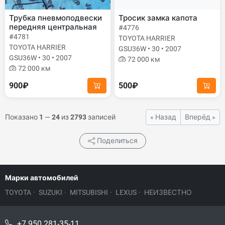
Трубка пневмоподвески
Тросик замка капота
передняя центральная
#4776
#4781
TOYOTA HARRIER
TOYOTA HARRIER
GSU36W • 30 • 2007
GSU36W • 30 • 2007
72 000 км
72 000 км
900₽
500₽
Показано
1
—
24
из
2793
записей
« Назад
Вперёд »
Поделиться
Марки автомобилей
TOYOTA
·
SUZUKI
·
MITSUBISHI
·
LEXUS
·
НЕИЗВЕСТНО
+7 950 281-35-11