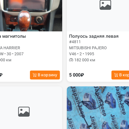
а магнитолы
Полуось задняя левая
#4811
A HARRIER
MITSUBISHI PAJERO
 • 30 • 2007
V46 • 2 • 1995
000 км
182 000 км
0₽
5 000₽
В корзину
В ко