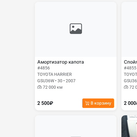
Амортизатор капота
Спой
#4856
#4855
TOYOTA HARRIER
TOYOT
GSU36W • 30 • 2007
GSU36W
72 000 км
72 
2 500₽
2 00
В корзину