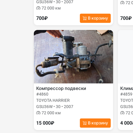
GSU36W • 30 • 2007
72 
72 000 км
700₽
700₽
В корзину
Компрессор подвески
Клима
#4860
#4859
TOYOTA HARRIER
TOYOT
GSU36W • 30 • 2007
GSU36W
72 000 км
72 
15 000₽
4 00
В корзину