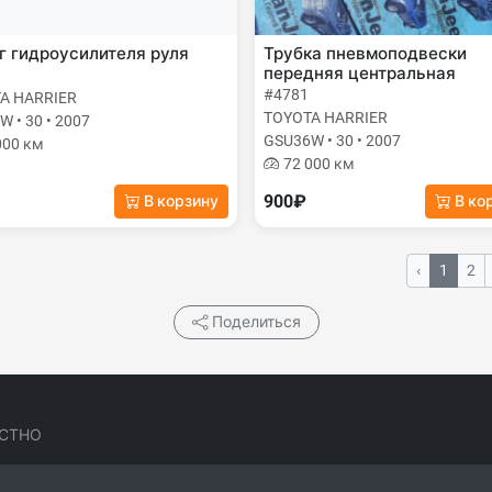
 гидроусилителя руля
Трубка пневмоподвески
передняя центральная
#4781
A HARRIER
TOYOTA HARRIER
 • 30 • 2007
GSU36W • 30 • 2007
000 км
72 000 км
900₽
В корзину
В ко
‹
1
2
Поделиться
СТНО