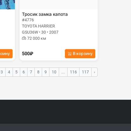
Тросик замка капота
#4776
TOYOTA HARRIER
GSU36W • 30 • 2007
72 000 км
500₽
рзину
В корзину
3
4
5
6
7
8
9
10
...
116
117
›