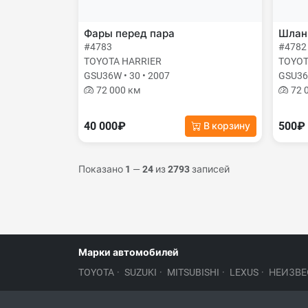
Фары перед пара
Шланг
#4783
#4782
TOYOTA HARRIER
TOYOT
GSU36W • 30 • 2007
GSU36W
72 000 км
72 
40 000₽
500₽
В корзину
Показано
1
—
24
из
2793
записей
Марки автомобилей
TOYOTA
·
SUZUKI
·
MITSUBISHI
·
LEXUS
·
НЕИЗВЕ