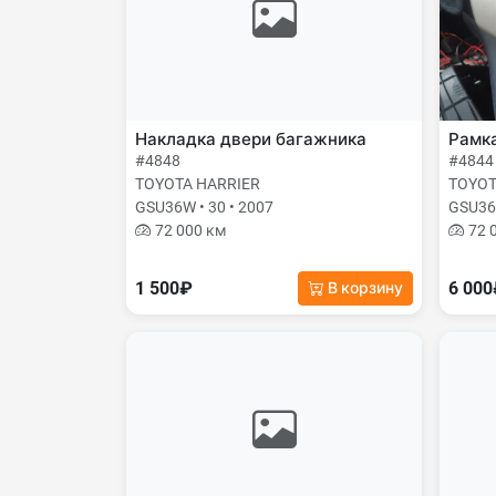
Накладка двери багажника
Рамк
#4848
#4844
TOYOTA HARRIER
TOYOT
GSU36W • 30 • 2007
GSU36W
72 000 км
72 
1 500₽
6 00
В корзину