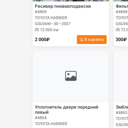
Ресивер пневмоподвески
Фильт
#4869
#4868
TOYOTA HARRIER
TOYOT
GSU36W • 30 • 2007
GSU36W
72 000 км
72 
2 000₽
300₽
В корзину
Уплотнитель двери передний
Эмбле
левый
#4863
#4864
TOYOT
TOYOTA HARRIER
GSU36W