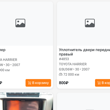
лер
Уплотнитель двери передн
правый
#4853
A HARRIER
TOYOTA HARRIER
 • 30 • 2007
GSU36W • 30 • 2007
000 км
72 000 км
0₽
800₽
В корзину
В ко