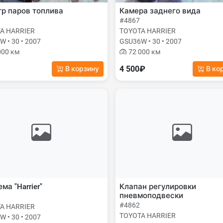
р паров топлива
Камера заднего вида
#4867
A HARRIER
TOYOTA HARRIER
 • 30 • 2007
GSU36W • 30 • 2007
000 км
72 000 км
4 500₽
В корзину
В ко
ма "Harrier"
Клапан регулировки
пневмоподвески
#4862
A HARRIER
TOYOTA HARRIER
 • 30 • 2007