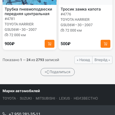
Трубка пневмоподвески
Тросик замка капота
передняя центральная
#4776
#4781
TOYOTA HARRIER
TOYOTA HARRIER
GSU36W • 30 • 2007
GSU36W • 30 • 2007
72 000 км
72 000 км
900₽
500₽
Показано
1
—
24
из
2793
записей
« Назад
Вперёд »
Поделиться
Марки автомобилей
TOYOTA
·
SUZUKI
·
MITSUBISHI
·
LEXUS
·
НЕИЗВЕСТНО
+7 950 281-35-11