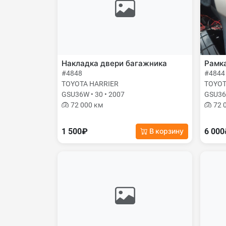
Накладка двери багажника
Рамк
#4848
#4844
TOYOTA HARRIER
TOYOT
GSU36W • 30 • 2007
GSU36W
72 000 км
72 
1 500₽
6 00
В корзину