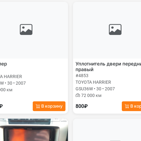
лер
Уплотнитель двери передн
правый
#4853
A HARRIER
TOYOTA HARRIER
 • 30 • 2007
GSU36W • 30 • 2007
000 км
72 000 км
0₽
800₽
В корзину
В ко