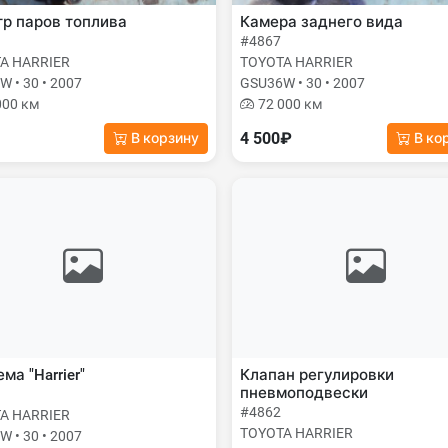
р паров топлива
Камера заднего вида
#4867
A HARRIER
TOYOTA HARRIER
 • 30 • 2007
GSU36W • 30 • 2007
000 км
72 000 км
4 500₽
В корзину
В ко
ма "Harrier"
Клапан регулировки
пневмоподвески
#4862
A HARRIER
TOYOTA HARRIER
 • 30 • 2007