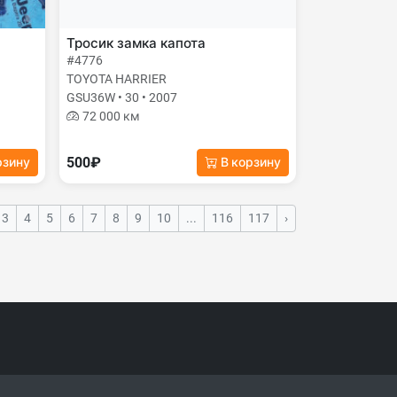
Тросик замка капота
#4776
TOYOTA HARRIER
GSU36W • 30 • 2007
72 000 км
500₽
рзину
В корзину
3
4
5
6
7
8
9
10
...
116
117
›