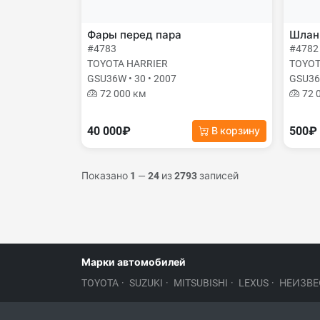
Фары перед пара
Шланг
#4783
#4782
TOYOTA HARRIER
TOYOT
GSU36W • 30 • 2007
GSU36W
72 000 км
72 
40 000₽
500₽
В корзину
Показано
1
—
24
из
2793
записей
Марки автомобилей
TOYOTA
·
SUZUKI
·
MITSUBISHI
·
LEXUS
·
НЕИЗВЕ