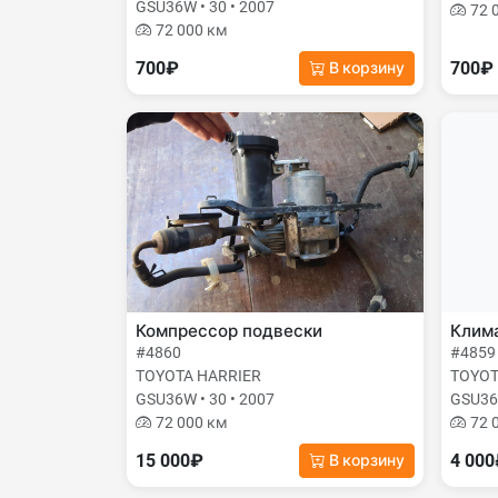
GSU36W • 30 • 2007
72 
72 000 км
700₽
700₽
В корзину
Компрессор подвески
Клима
#4860
#4859
TOYOTA HARRIER
TOYOT
GSU36W • 30 • 2007
GSU36W
72 000 км
72 
15 000₽
4 00
В корзину