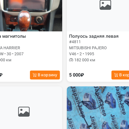
а магнитолы
Полуось задняя левая
#4811
A HARRIER
MITSUBISHI PAJERO
 • 30 • 2007
V46 • 2 • 1995
000 км
182 000 км
0₽
5 000₽
В корзину
В ко