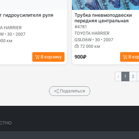
 гидроусилителя руля
Трубка пневмоподвески
передняя центральная
#4781
A HARRIER
TOYOTA HARRIER
 • 30 • 2007
GSU36W • 30 • 2007
000 км
72 000 км
900₽
В корзину
В ко
‹
1
2
Поделиться
СТНО