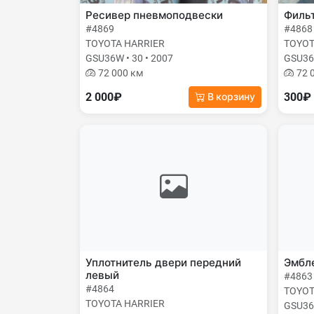
Ресивер пневмоподвески
Фильт
#4869
#4868
TOYOTA HARRIER
TOYOT
GSU36W • 30 • 2007
GSU36W
72 000 км
72 
2 000₽
300₽
В корзину
Уплотнитель двери передний
Эмбле
левый
#4863
#4864
TOYOT
TOYOTA HARRIER
GSU36W