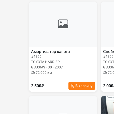
Амортизатор капота
Спой
#4856
#4855
TOYOTA HARRIER
TOYOT
GSU36W • 30 • 2007
GSU36W
72 000 км
72 
2 500₽
2 00
В корзину