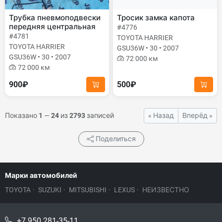
Трубка пневмоподвески
Тросик замка капота
передняя центральная
#4776
#4781
TOYOTA HARRIER
TOYOTA HARRIER
GSU36W • 30 • 2007
GSU36W • 30 • 2007
72 000 км
72 000 км
900₽
500₽
Показано
1
—
24
из
2793
записей
« Назад
Вперёд »
Поделиться
Марки автомобилей
TOYOTA
·
SUZUKI
·
MITSUBISHI
·
LEXUS
·
НЕИЗВЕСТНО
+7 950 281-35-11