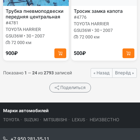
Трубка пневмоподвески
Тросик замка капота
передняя центральная
#4776
#4781
TOYOTA HARRIER
TOYOTA HARRIER
GSU36W • 30 • 2007
GSU36W • 30 • 2007
72 000 км
72 000 км
900₽
500₽
Показано
1
—
24
из
2793
записей
« Назад
Вперёд »
Поделиться
Марки автомобилей
TOYOTA
·
SUZUKI
·
MITSUBISHI
·
LEXUS
·
НЕИЗВЕСТНО
+7 950 281-35-11