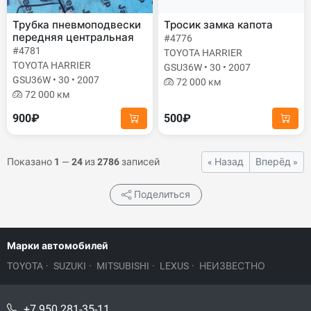
Трубка пневмоподвески
Тросик замка капота
передняя центральная
#4776
#4781
TOYOTA HARRIER
TOYOTA HARRIER
GSU36W • 30 • 2007
GSU36W • 30 • 2007
72 000 км
72 000 км
900₽
500₽
Показано
1
—
24
из
2786
записей
« Назад
Вперёд »
Поделиться
Марки автомобилей
TOYOTA
·
SUZUKI
·
MITSUBISHI
·
LEXUS
·
НЕИЗВЕСТНО
+7 950 281-35-11