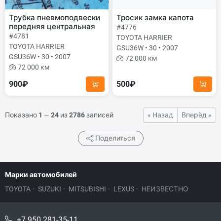
Трубка пневмоподвески
Тросик замка капота
передняя центральная
#4776
#4781
TOYOTA HARRIER
TOYOTA HARRIER
GSU36W • 30 • 2007
GSU36W • 30 • 2007
72 000 км
72 000 км
900₽
500₽
Показано
1
—
24
из
2786
записей
« Назад
Вперёд »
Поделиться
Марки автомобилей
TOYOTA
·
SUZUKI
·
MITSUBISHI
·
LEXUS
·
НЕИЗВЕСТНО
+7 950 281-35-11