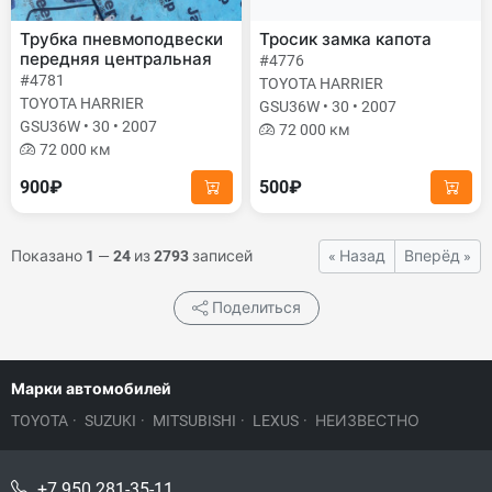
Трубка пневмоподвески
Тросик замка капота
передняя центральная
#4776
#4781
TOYOTA HARRIER
TOYOTA HARRIER
GSU36W • 30 • 2007
GSU36W • 30 • 2007
72 000 км
72 000 км
900₽
500₽
Показано
1
—
24
из
2793
записей
« Назад
Вперёд »
Поделиться
Марки автомобилей
TOYOTA
·
SUZUKI
·
MITSUBISHI
·
LEXUS
·
НЕИЗВЕСТНО
+7 950 281-35-11