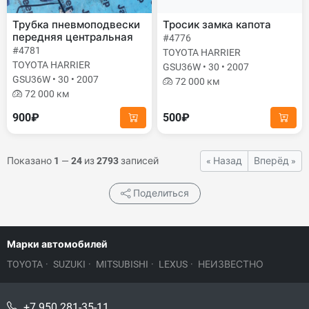
Трубка пневмоподвески
Тросик замка капота
передняя центральная
#4776
#4781
TOYOTA HARRIER
TOYOTA HARRIER
GSU36W • 30 • 2007
GSU36W • 30 • 2007
72 000 км
72 000 км
900₽
500₽
Показано
1
—
24
из
2793
записей
« Назад
Вперёд »
Поделиться
Марки автомобилей
TOYOTA
·
SUZUKI
·
MITSUBISHI
·
LEXUS
·
НЕИЗВЕСТНО
+7 950 281-35-11