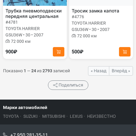
Трубка пневмоподвески
Тросик замка капота
передняя центральная
#4776
#4781
TOYOTA HARRIER
TOYOTA HARRIER
GSU36W • 30 • 2007
GSU36W • 30 • 2007
72 000 км
72 000 км
900₽
500₽
Показано
1
—
24
из
2793
записей
« Назад
Вперёд »
Поделиться
Марки автомобилей
TOYOTA
·
SUZUKI
·
MITSUBISHI
·
LEXUS
·
НЕИЗВЕСТНО
+7 950 281-35-11