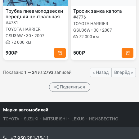
Трубка пневмоподвески
Тросик замка капота
передняя центральная
#4776
#4781
TOYOTA HARRIER
TOYOTA HARRIER
GSU36W • 30 • 2007
GSU36W • 30 • 2007
72 000 км
72 000 км
900₽
500₽
Показано
1
—
24
из
2793
записей
« Назад
Вперёд »
Поделиться
Марки автомобилей
TOYOTA
·
SUZUKI
·
MITSUBISHI
·
LEXUS
·
НЕИЗВЕСТНО
+7 950 281-35-11