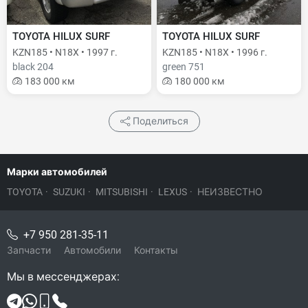
TOYOTA HILUX SURF
TOYOTA HILUX SURF
KZN185 • N18X • 1997 г.
KZN185 • N18X • 1996 г.
black 204
green 751
183 000 км
180 000 км
Поделиться
Марки автомобилей
TOYOTA
·
SUZUKI
·
MITSUBISHI
·
LEXUS
·
НЕИЗВЕСТНО
+7 950 281-35-11
Запчасти
Автомобили
Контакты
Мы в мессенджерах: