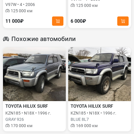
V97W • 4 • 2006
125 000 км
125 000 км
11 000₽
6 000₽
Похожие автомобили
TOYOTA HILUX SURF
TOYOTA HILUX SURF
KZN185 • N18X • 1996 г.
KZN185 • N18X • 1996 г.
GRAY 926
BLUE 8L7
170 000 км
169 000 км