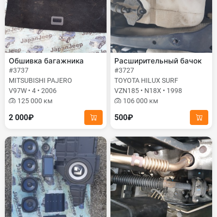
Обшивка багажника
Расширительный бачок
#3737
#3727
MITSUBISHI PAJERO
TOYOTA HILUX SURF
V97W • 4 • 2006
VZN185 • N18X • 1998
125 000 км
106 000 км
2 000₽
500₽