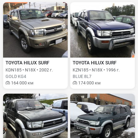
TOYOTA HILUX SURF
TOYOTA HILUX SURF
KDN185 • N18X • 2002 г.
KZN185 • N18X • 1996 г.
GOLD KG4
BLUE 8L7
164 000 км
174 000 км