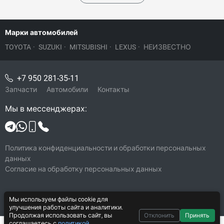
Марки автомобилей
TOYOTA
·
SUZUKI
·
MITSUBISHI
·
LEXUS
·
НЕИЗВЕСТНО
+7 950 281-35-11
Запчасти
Автомобили
Контакты
Мы в мессенджерах:
Политика конфиденциальности и обработки персональных
данных
Согласие на обработку персональных данных
Мы используем файлы cookie для
© 2026 Japan Jeep
улучшения работы сайта и аналитики.
Все права защищены
Продолжая использовать сайт, вы
Отклонить
Принять
соглашаетесь с
политикой