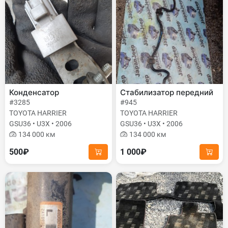
Конденсатор
Стабилизатор передний
#3285
#945
TOYOTA HARRIER
TOYOTA HARRIER
GSU36 • U3X • 2006
GSU36 • U3X • 2006
134 000 км
134 000 км
500₽
1 000₽