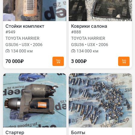
Стойки комплект
Коврики салона
#949
#888
TOYOTA HARRIER
TOYOTA HARRIER
GSU36 • U3X • 2006
GSU36 • U3X • 2006
134 000 км
134 000 км
70 000₽
3 000₽
Стартер
Болты