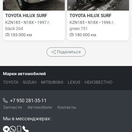
TOYOTA HILUX SURF
TOYOTA HILUX SURF
KZN185 • N18X • 1997 г.
KZN185 • N18X • 1996 г.
black 204
green 751
183 000 км
180 000 км
Поделиться
Марки автомобилей
TOYOTA
·
SUZUKI
·
MITSUBISHI
·
LEXUS
·
НЕИЗВЕСТНО
+7 950 281-35-11
Запчасти
Автомобили
Контакты
Мы в мессенджерах: