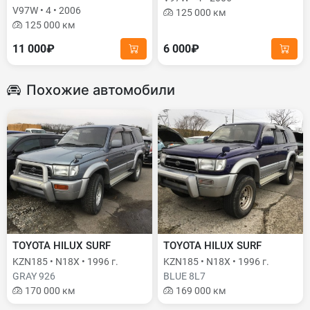
V97W • 4 • 2006
125 000 км
125 000 км
11 000₽
6 000₽
Похожие автомобили
TOYOTA HILUX SURF
TOYOTA HILUX SURF
KZN185 • N18X • 1996 г.
KZN185 • N18X • 1996 г.
GRAY 926
BLUE 8L7
170 000 км
169 000 км