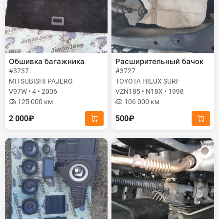
Обшивка багажника
Расширительный бачок
#3737
#3727
MITSUBISHI PAJERO
TOYOTA HILUX SURF
V97W • 4 • 2006
VZN185 • N18X • 1998
125 000 км
106 000 км
2 000₽
500₽