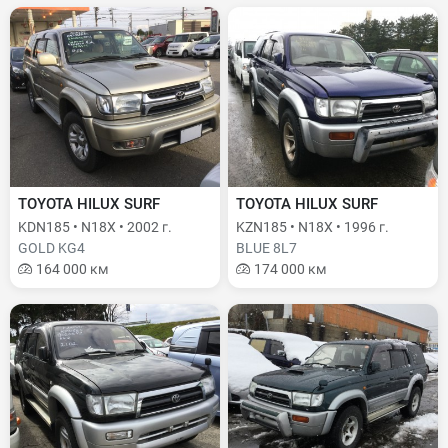
TOYOTA HILUX SURF
TOYOTA HILUX SURF
KDN185 • N18X • 2002 г.
KZN185 • N18X • 1996 г.
GOLD KG4
BLUE 8L7
164 000 км
174 000 км