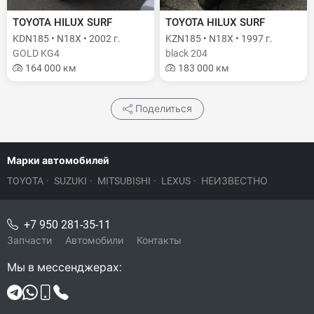
TOYOTA HILUX SURF
TOYOTA HILUX SURF
KDN185 • N18X • 2002 г.
KZN185 • N18X • 1997 г.
GOLD KG4
black 204
164 000 км
183 000 км
Поделиться
Марки автомобилей
TOYOTA
·
SUZUKI
·
MITSUBISHI
·
LEXUS
·
НЕИЗВЕСТНО
+7 950 281-35-11
Запчасти
Автомобили
Контакты
Мы в мессенджерах: