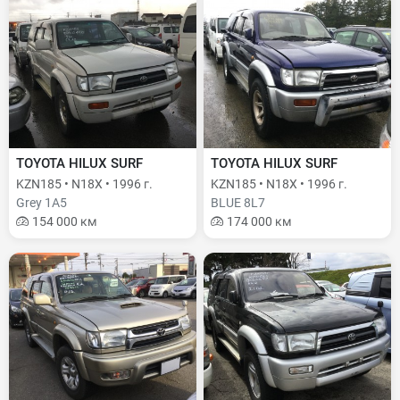
TOYOTA HILUX SURF
TOYOTA HILUX SURF
KZN185 • N18X • 1996 г.
KZN185 • N18X • 1996 г.
Grey 1A5
BLUE 8L7
154 000 км
174 000 км