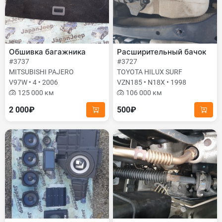
Обшивка багажника
Расширительный бачок
#3737
#3727
MITSUBISHI PAJERO
TOYOTA HILUX SURF
V97W • 4 • 2006
VZN185 • N18X • 1998
125 000 км
106 000 км
2 000₽
500₽