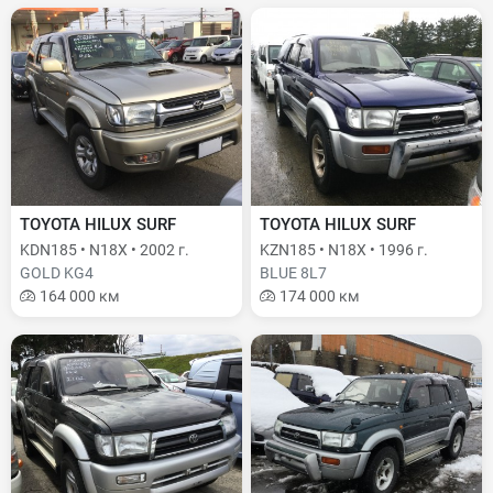
TOYOTA HILUX SURF
TOYOTA HILUX SURF
KDN185 • N18X • 2002 г.
KZN185 • N18X • 1996 г.
GOLD KG4
BLUE 8L7
164 000 км
174 000 км