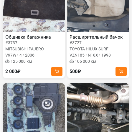
Обшивка багажника
Расширительный бачок
#3737
#3727
MITSUBISHI PAJERO
TOYOTA HILUX SURF
V97W • 4 • 2006
VZN185 • N18X • 1998
125 000 км
106 000 км
2 000₽
500₽