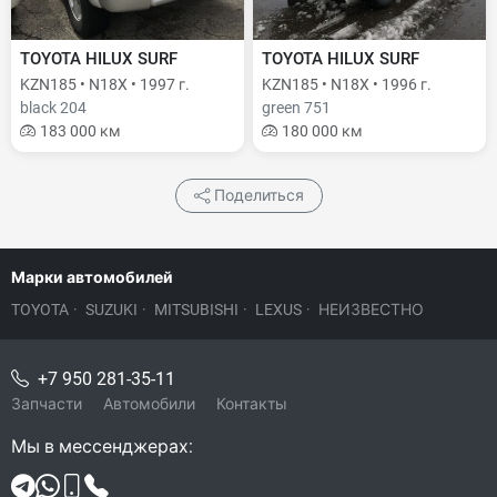
TOYOTA HILUX SURF
TOYOTA HILUX SURF
KZN185 • N18X • 1997 г.
KZN185 • N18X • 1996 г.
black 204
green 751
183 000 км
180 000 км
Поделиться
Марки автомобилей
TOYOTA
·
SUZUKI
·
MITSUBISHI
·
LEXUS
·
НЕИЗВЕСТНО
+7 950 281-35-11
Запчасти
Автомобили
Контакты
Мы в мессенджерах: