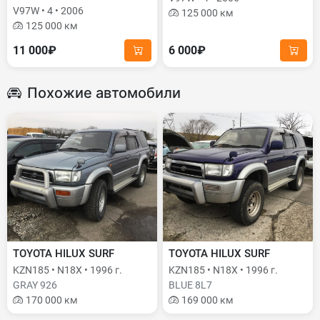
V97W • 4 • 2006
125 000 км
125 000 км
11 000₽
6 000₽
Похожие автомобили
TOYOTA HILUX SURF
TOYOTA HILUX SURF
KZN185 • N18X • 1996 г.
KZN185 • N18X • 1996 г.
GRAY 926
BLUE 8L7
170 000 км
169 000 км