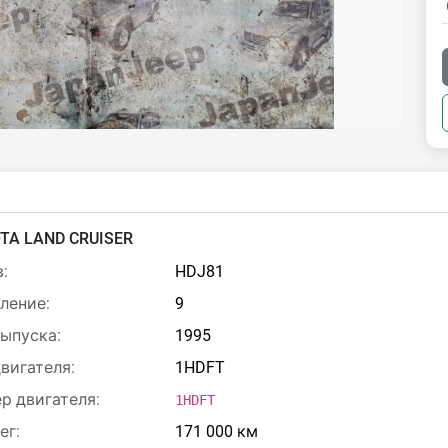
TA LAND CRUISER
:
HDJ81
ление:
9
выпуска:
1995
двигателя:
1HDFT
р двигателя:
1HDFT
ег:
171 000 км