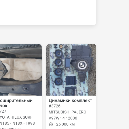
сширительный
Динамики комплект
чок
#3726
727
MITSUBISHI PAJERO
YOTA HILUX SURF
V97W • 4 • 2006
N185 • N18X • 1998
125 000 км