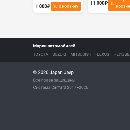
В
11 000₽
1 000₽
В корзину
корзи
Марки автомобилей
TOYOTA
·
SUZUKI
·
MITSUBISHI
·
LEXUS
·
НЕИЗВЕ
© 2026 Japan Jeep
Все права защищены
Система CarYard 2017–2026