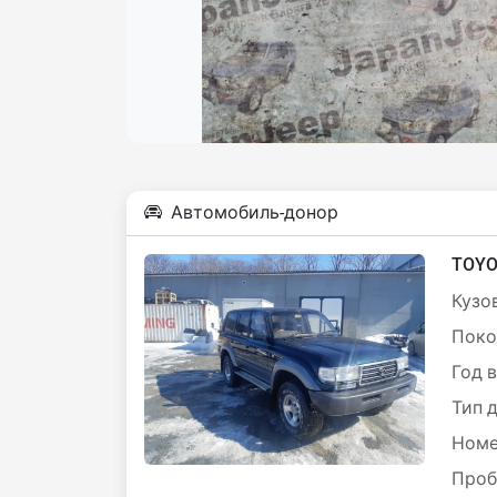
Автомобиль-донор
TOYO
Кузов
Поко
Год 
Тип 
Номе
Проб