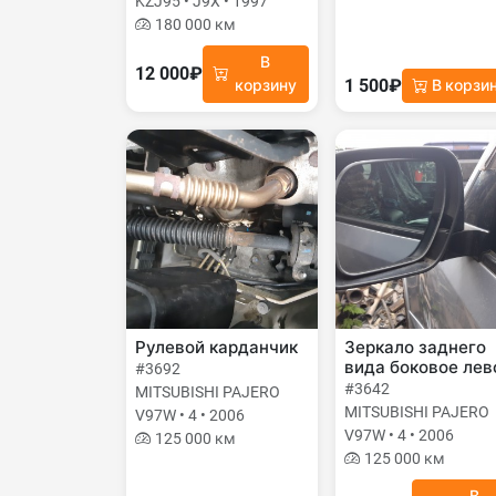
KZJ95 • J9X • 1997
180 000 км
В
12 000₽
1 500₽
корзину
В корзи
Рулевой карданчик
Зеркало заднего
вида боковое лев
#3692
#3642
MITSUBISHI PAJERO
MITSUBISHI PAJERO
V97W • 4 • 2006
V97W • 4 • 2006
125 000 км
125 000 км