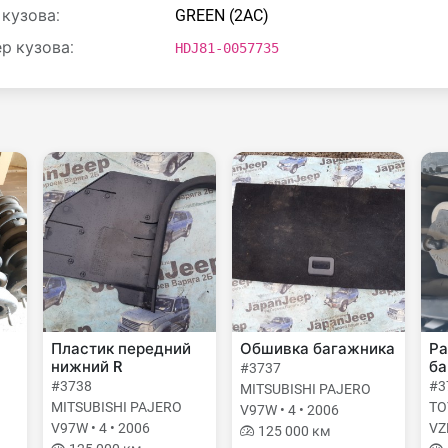
 кузова:
GREEN (2AC)
р кузова:
HDJ81-0057735
Пластик передний
Обшивка багажника
Ра
нижний R
ба
#3737
#3738
#3
MITSUBISHI PAJERO
MITSUBISHI PAJERO
TO
V97W • 4 • 2006
V97W • 4 • 2006
VZ
125 000 км