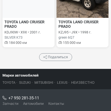
TOYOTA LAND CRUISER
TOYOTA LAND CRUISER
PRADO
PRADO
KDJ90W • X9X • 2001 г.
KZJ95 • J9X • 1998 г.
SILVER K73
green 6Q7
184 000 км
155 000 км
Поделиться
Марки автомобилей
TOYOTA
·
SUZUKI
·
MITSUBISHI
·
LEXUS
·
НЕИЗВЕСТНО
+7 950 281-35-11
Запчасти
Автомобили
Контакты