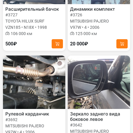
Расширительный бачок
Динамики комплект
#3727
#3726
TOYOTA HILUX SURF
MITSUBISHI PAJERO
VZN185 • N18X • 1998
V97W • 4 • 2006
106 000 км
125 000 км
500₽
20 000₽
Рулевой карданчик
Зеркало заднего вида
боковое левое
#3692
#3642
MITSUBISHI PAJERO
MITSUBISHI PAJERO
V97W • 4 • 2006