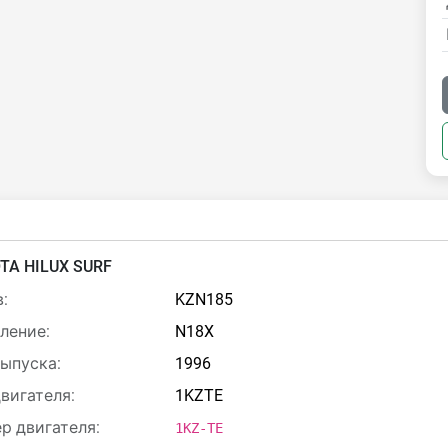
TA HILUX SURF
:
KZN185
ление:
N18X
выпуска:
1996
двигателя:
1KZTE
р двигателя:
1KZ-TE