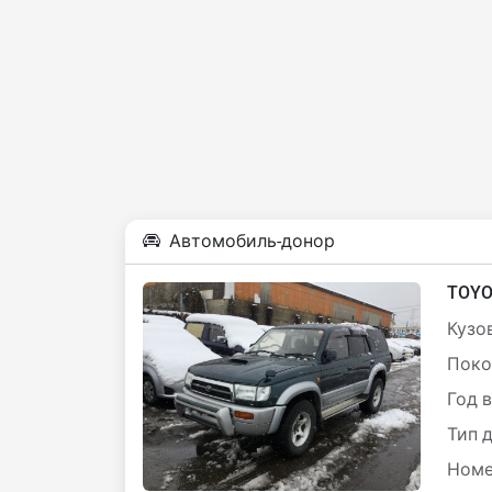
Автомобиль-донор
TOYO
Кузов
Поко
Год 
Тип 
Номе