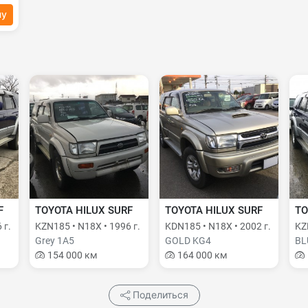
ну
F
TOYOTA HILUX SURF
TOYOTA HILUX SURF
TO
 г.
KZN185 • N18X • 1996 г.
KDN185 • N18X • 2002 г.
KZ
Grey 1A5
GOLD KG4
BL
154 000 км
164 000 км
Поделиться