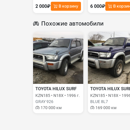
2 000₽
6 000₽
В корзину
В корзи
Похожие автомобили
TOYOTA HILUX SURF
TOYOTA HILUX SUR
KZN185 • N18X • 1996 г.
KZN185 • N18X • 1996
GRAY 926
BLUE 8L7
170 000 км
169 000 км