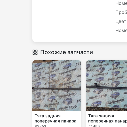
Номе
Проб
Цвет
Номе
Похожие запчасти
Тяга задняя
Тяга задняя
поперечная панара
поперечная пана
#3363
#1499