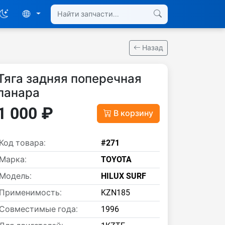
Назад
Тяга задняя поперечная
панара
1 000 ₽
В корзину
Код товара:
#271
Марка:
TOYOTA
Модель:
HILUX SURF
Применимость:
KZN185
Совместимые года:
1996