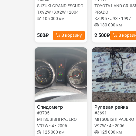
SUZUKI GRAND ESCUDO
TOYOTA LAND CRUIS
TX92W • XX2W • 2004
PRADO
105 000 км
KZJ95 • J9X • 1997
180 000 км
500₽
2 500₽
В корзину
В корзи
Спидометр
Рулевая рейка
#3705
#3691
MITSUBISHI PAJERO
MITSUBISHI PAJERO
V97W • 4 • 2006
V97W • 4 • 2006
125 000 км
125 000 км