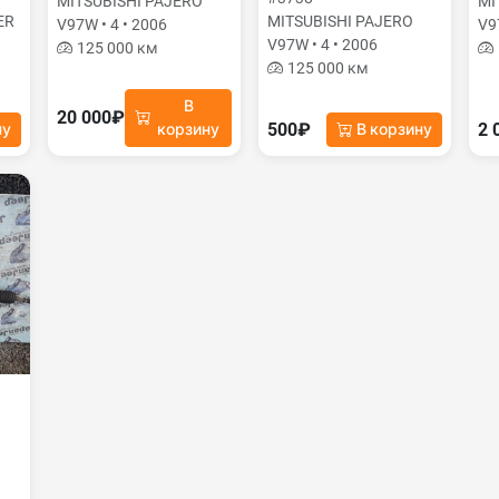
MITSUBISHI PAJERO
MI
ER
MITSUBISHI PAJERO
V97W • 4 • 2006
V9
V97W • 4 • 2006
125 000 км
125 000 км
В
20 000₽
500₽
2 
ну
корзину
В корзину