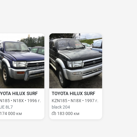
YOTA HILUX SURF
TOYOTA HILUX SURF
N185 • N18X • 1996 г.
KZN185 • N18X • 1997 г.
UE 8L7
black 204
174 000 км
183 000 км