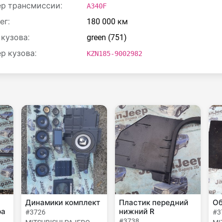
р трансмиссии:
A340F
ег:
180 000 км
 кузова:
green (751)
р кузова:
KZN185-9002982
Динамики комплект
Пластик передний
Об
ра
нижний R
#3726
#3
#3738