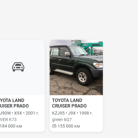
YOTA LAND
TOYOTA LAND
UISER PRADO
CRUISER PRADO
J90W • X9X • 2001 г.
KZJ95 • J9X • 1998 г.
LVER K73
green 6Q7
184 000 км
155 000 км