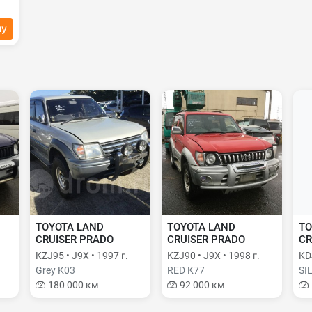
ну
TOYOTA LAND
TOYOTA LAND
TO
CRUISER PRADO
CRUISER PRADO
CR
KZJ95 • J9X • 1997 г.
KZJ90 • J9X • 1998 г.
KD
Grey K03
RED K77
SI
180 000 км
92 000 км