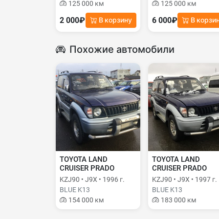
125 000 км
125 000 км
2 000₽
6 000₽
В корзину
В корзи
Похожие автомобили
TOYOTA LAND
TOYOTA LAND
CRUISER PRADO
CRUISER PRADO
KZJ90 • J9X • 1996 г.
KZJ90 • J9X • 1997 г.
BLUE K13
BLUE K13
154 000 км
183 000 км