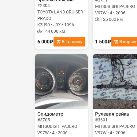
#3711
#2304
MITSUBISHI PAJERO
TOYOTA LAND CRUISER
V97W • 4 • 2006
PRADO
125 000 км
KZJ90 • J9X • 1996
144 000 км
6 000₽
1 500₽
В корзину
В корзи
Спидометр
Рулевая рейка
#3705
#3691
MITSUBISHI PAJERO
MITSUBISHI PAJERO
V97W • 4 • 2006
V97W • 4 • 2006