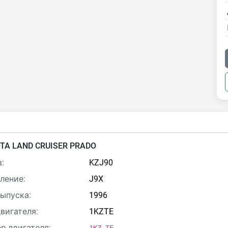
TA LAND CRUISER PRADO
:
KZJ90
ление:
J9X
выпуска:
1996
двигателя:
1KZTE
р двигателя: