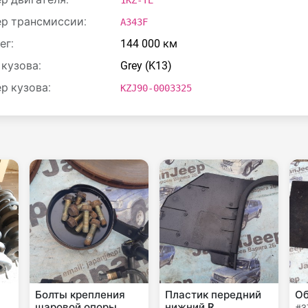
1KZ-TE
р трансмиссии:
A343F
ег:
144 000 км
 кузова:
Grey (K13)
р кузова:
KZJ90-0003325
Болты крепления
Пластик передний
Об
шаровой опоры
нижний R