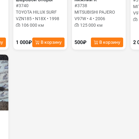
#3
#3740
#3738
MI
TOYOTA HILUX SURF
MITSUBISHI PAJERO
V9
VZN185 • N18X • 1998
V97W • 4 • 2006
106 000 км
125 000 км
1 000₽
500₽
2 
ну
В корзину
В корзину