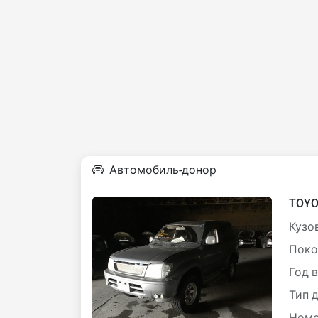
Автомобиль-донор
TOYO
Кузов
Поко
Год 
Тип 
Номе