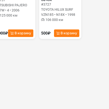
737
#3727
TSUBISHI PAJERO
TOYOTA HILUX SURF
7W • 4 • 2006
VZN185 • N18X • 1998
125 000 км
106 000 км
000₽
500₽
В корзину
В корзину